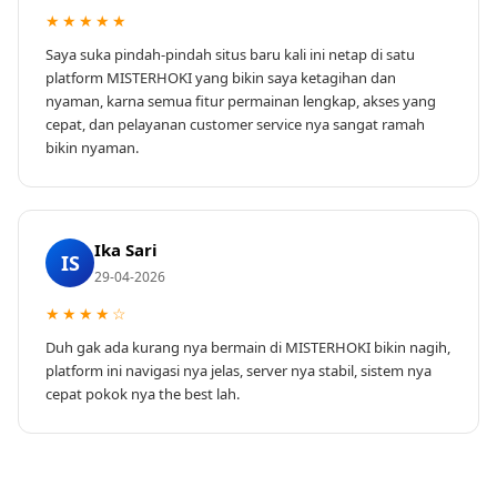
★★★★★
Saya suka pindah-pindah situs baru kali ini netap di satu
platform MISTERHOKI yang bikin saya ketagihan dan
nyaman, karna semua fitur permainan lengkap, akses yang
cepat, dan pelayanan customer service nya sangat ramah
bikin nyaman.
Ika Sari
IS
29-04-2026
★★★★☆
Duh gak ada kurang nya bermain di MISTERHOKI bikin nagih,
platform ini navigasi nya jelas, server nya stabil, sistem nya
cepat pokok nya the best lah.