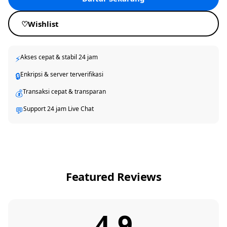
♡
Wishlist
Akses cepat & stabil 24 jam
⚡
Enkripsi & server terverifikasi
🔒
Transaksi cepat & transparan
💰
Support 24 jam Live Chat
💬
Featured Reviews
4.9