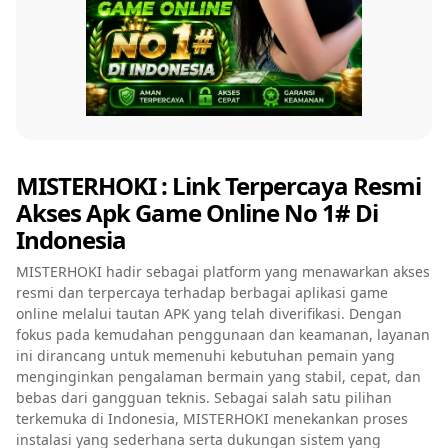
MISTERHOKI : Link Terpercaya Resmi
Akses Apk Game Online No 1# Di
Indonesia
MISTERHOKI hadir sebagai platform yang menawarkan akses
resmi dan terpercaya terhadap berbagai aplikasi game
online melalui tautan APK yang telah diverifikasi. Dengan
fokus pada kemudahan penggunaan dan keamanan, layanan
ini dirancang untuk memenuhi kebutuhan pemain yang
menginginkan pengalaman bermain yang stabil, cepat, dan
bebas dari gangguan teknis. Sebagai salah satu pilihan
terkemuka di Indonesia, MISTERHOKI menekankan proses
instalasi yang sederhana serta dukungan sistem yang