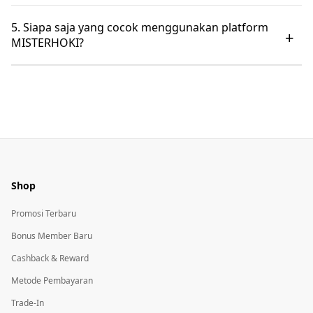
mengembangkan layanan agar tetap relevan, stabil, dan
MISTERHOKI menerapkan sistem keamanan berlapis yang
dapat diandalkan di seluruh wilayah Indonesia pada tahun
5. Siapa saja yang cocok menggunakan platform
mencakup enkripsi data, proteksi akun, dan monitoring
+
2026.
MISTERHOKI?
transaksi secara real-time. Setiap proses dirancang untuk
melindungi informasi pribadi serta memastikan setiap
Platform MISTERHOKI cocok bagi siapa saja yang mencari
aktivitas berjalan secara aman dan terkontrol.
situs game online resmi dan terpercaya di Indonesia. Baik
pengguna baru maupun berpengalaman dapat menikmati
layanan yang stabil, profesional, dan berorientasi pada
kepercayaan jangka panjang sepanjang tahun 2026.
Shop
Promosi Terbaru
Bonus Member Baru
Cashback & Reward
Metode Pembayaran
Trade-In