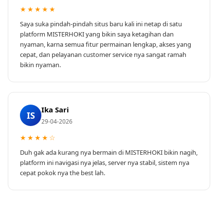
★★★★★
Saya suka pindah-pindah situs baru kali ini netap di satu
platform MISTERHOKI yang bikin saya ketagihan dan
nyaman, karna semua fitur permainan lengkap, akses yang
cepat, dan pelayanan customer service nya sangat ramah
bikin nyaman.
Ika Sari
IS
29-04-2026
★★★★☆
Duh gak ada kurang nya bermain di MISTERHOKI bikin nagih,
platform ini navigasi nya jelas, server nya stabil, sistem nya
cepat pokok nya the best lah.