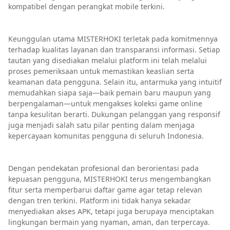
kompatibel dengan perangkat mobile terkini.
Keunggulan utama MISTERHOKI terletak pada komitmennya
terhadap kualitas layanan dan transparansi informasi. Setiap
tautan yang disediakan melalui platform ini telah melalui
proses pemeriksaan untuk memastikan keaslian serta
keamanan data pengguna. Selain itu, antarmuka yang intuitif
memudahkan siapa saja—baik pemain baru maupun yang
berpengalaman—untuk mengakses koleksi game online
tanpa kesulitan berarti. Dukungan pelanggan yang responsif
juga menjadi salah satu pilar penting dalam menjaga
kepercayaan komunitas pengguna di seluruh Indonesia.
Dengan pendekatan profesional dan berorientasi pada
kepuasan pengguna, MISTERHOKI terus mengembangkan
fitur serta memperbarui daftar game agar tetap relevan
dengan tren terkini. Platform ini tidak hanya sekadar
menyediakan akses APK, tetapi juga berupaya menciptakan
lingkungan bermain yang nyaman, aman, dan terpercaya.