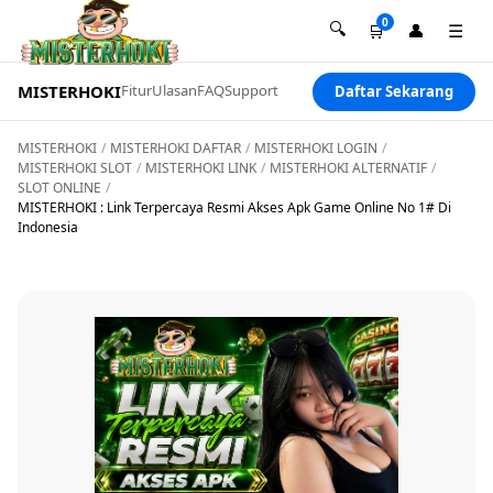
0
🔍
🛒
👤
☰
Fitur
Ulasan
FAQ
Support
MISTERHOKI
Daftar Sekarang
MISTERHOKI
/
MISTERHOKI DAFTAR
/
MISTERHOKI LOGIN
/
MISTERHOKI SLOT
/
MISTERHOKI LINK
/
MISTERHOKI ALTERNATIF
/
SLOT ONLINE
/
MISTERHOKI : Link Terpercaya Resmi Akses Apk Game Online No 1# Di
Indonesia