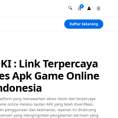
0
🔍
🛒
👤
☰
Daftar Sekarang
I : Link Terpercaya
es Apk Game Online
ndonesia
atform yang menawarkan akses resmi dan terpercaya
me online melalui tautan APK yang telah diverifikasi.
n penggunaan dan keamanan, layanan ini dirancang
pemain yang menginginkan pengalaman bermain yang