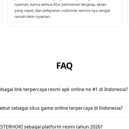
nyaman, karna semua fitur permainan lengkap, akses
yang cepat, dan pelayanan customer service nya sangat
ramah bikin nyaman.
FAQ
bagai link terpercaya resmi apk online no #1 di Indonesia?
lui liensi resmi yang memberikan pengelaman bermain yang opti
but sebagai situs game online terpercaya di Indonesia?
form manapun.
yaan karena menerapkan sistem proteksi data berlapis, proses t
STERHOKI sebagai platform resmi tahun 2026?
esponsif. Komitmen terhadap transparansi dan integritas menjadik