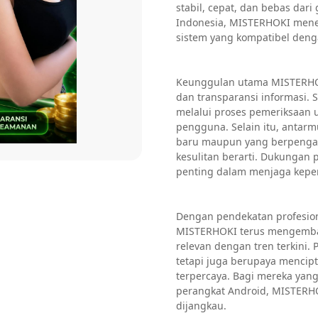
stabil, cepat, dan bebas dari
Indonesia, MISTERHOKI menek
sistem yang kompatibel denga
Keunggulan utama MISTERHOK
dan transparansi informasi. S
melalui proses pemeriksaan 
pengguna. Selain itu, antar
baru maupun yang berpenga
kesulitan berarti. Dukungan 
penting dalam menjaga keper
Dengan pendekatan profesion
MISTERHOKI terus mengemban
relevan dengan tren terkini. 
tetapi juga berupaya menci
terpercaya. Bagi mereka yang
perangkat Android, MISTERH
dijangkau.