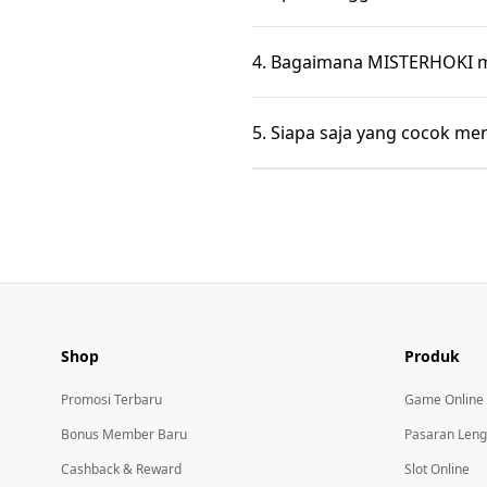
bagi pengguna yang menguta
Keunggulan utama MISTERHOKI 
4. Bagaimana MISTERHOKI m
kenyamanan pengguna. Platform 
wilayah Indonesia pada tahun 2
MISTERHOKI menerapkan sistem 
5. Siapa saja yang cocok 
secara real-time. Setiap proses
aman dan terkontrol.
Platform MISTERHOKI cocok bagi
baru maupun berpengalaman dap
panjang sepanjang tahun 2026.
Shop
Produk
Promosi Terbaru
Game Online
Bonus Member Baru
Pasaran Len
Cashback & Reward
Slot Online