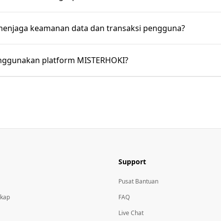
makan keamanan.
terletak pada kombinasi teknologi modern, antarmuka yang mud
enjaga keamanan data dan transaksi pengguna?
ini terus mengembangkan layanan agar tetap relevan, stabil, da
026.
keamanan berlapis yang mencakup enkripsi data, proteksi akun, 
menggunakan platform MISTERHOKI?
 dirancang untuk melindungi informasi pribadi serta memastikan se
 siapa saja yang mencari situs game online resmi dan terpercaya
at menikmati layanan yang stabil, profesional, dan berorientas
Support
Pusat Bantuan
gkap
FAQ
Live Chat