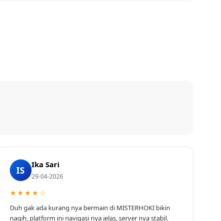
Ika Sari
IS
29-04-2026
★★★★☆
Duh gak ada kurang nya bermain di MISTERHOKI bikin
nagih, platform ini navigasi nya jelas, server nya stabil,