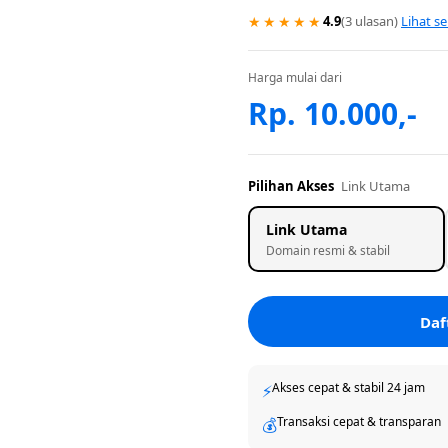
★★★★★
4.9
(3 ulasan)
Lihat s
Harga mulai dari
Rp. 10.000,-
Pilihan Akses
Link Utama
Link Utama
Domain resmi & stabil
Daf
Akses cepat & stabil 24 jam
⚡
Transaksi cepat & transparan
💰