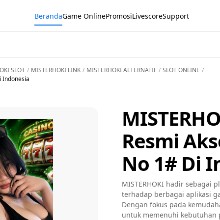
Beranda
Game Online
Promosi
Livescore
Support
OKI SLOT
/
MISTERHOKI LINK
/
MISTERHOKI ALTERNATIF
/
SLOT ONLINE
/
 Indonesia
MISTERHOK
Resmi Aks
No 1# Di I
MISTERHOKI hadir sebagai pl
terhadap berbagai aplikasi ga
Dengan fokus pada kemudaha
untuk memenuhi kebutuhan 