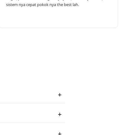
sistem nya cepat pokok nya the best lah.
+
mal, dan sesnasi bermain yang
+
ransaksi yang cepat dan aman,
+
an platform ini pilihan utama