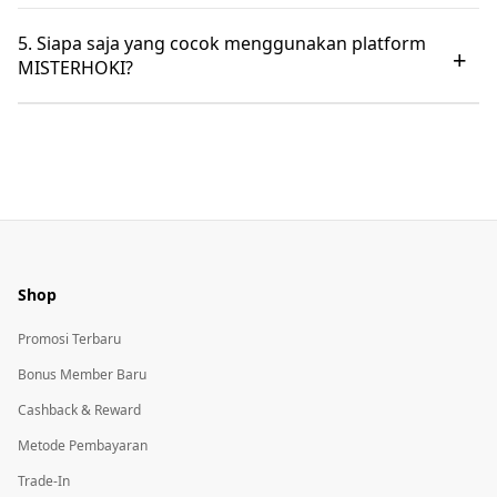
mengembangkan layanan agar tetap relevan, stabil, dan
MISTERHOKI menerapkan sistem keamanan berlapis yang
dapat diandalkan di seluruh wilayah Indonesia pada tahun
5. Siapa saja yang cocok menggunakan platform
mencakup enkripsi data, proteksi akun, dan monitoring
+
2026.
MISTERHOKI?
transaksi secara real-time. Setiap proses dirancang untuk
melindungi informasi pribadi serta memastikan setiap
Platform MISTERHOKI cocok bagi siapa saja yang mencari
aktivitas berjalan secara aman dan terkontrol.
situs game online resmi dan terpercaya di Indonesia. Baik
pengguna baru maupun berpengalaman dapat menikmati
layanan yang stabil, profesional, dan berorientasi pada
kepercayaan jangka panjang sepanjang tahun 2026.
Shop
Promosi Terbaru
Bonus Member Baru
Cashback & Reward
Metode Pembayaran
Trade-In