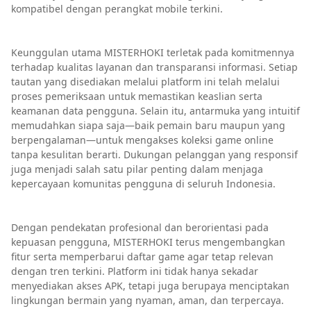
kompatibel dengan perangkat mobile terkini.
Keunggulan utama MISTERHOKI terletak pada komitmennya
terhadap kualitas layanan dan transparansi informasi. Setiap
tautan yang disediakan melalui platform ini telah melalui
proses pemeriksaan untuk memastikan keaslian serta
keamanan data pengguna. Selain itu, antarmuka yang intuitif
memudahkan siapa saja—baik pemain baru maupun yang
berpengalaman—untuk mengakses koleksi game online
tanpa kesulitan berarti. Dukungan pelanggan yang responsif
juga menjadi salah satu pilar penting dalam menjaga
kepercayaan komunitas pengguna di seluruh Indonesia.
Dengan pendekatan profesional dan berorientasi pada
kepuasan pengguna, MISTERHOKI terus mengembangkan
fitur serta memperbarui daftar game agar tetap relevan
dengan tren terkini. Platform ini tidak hanya sekadar
menyediakan akses APK, tetapi juga berupaya menciptakan
lingkungan bermain yang nyaman, aman, dan terpercaya.