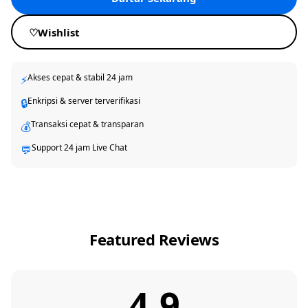
♡
Wishlist
Akses cepat & stabil 24 jam
⚡
Enkripsi & server terverifikasi
🔒
Transaksi cepat & transparan
💰
Support 24 jam Live Chat
💬
Featured Reviews
4.9