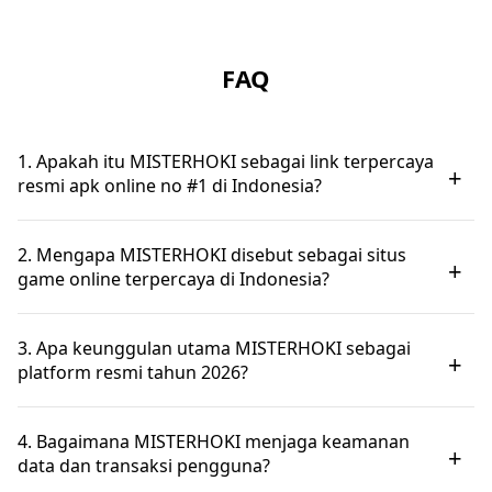
FAQ
1. Apakah itu MISTERHOKI sebagai link terpercaya
+
resmi apk online no #1 di Indonesia?
MISTERHOKI sudah di akui melalui liensi resmi yang
2. Mengapa MISTERHOKI disebut sebagai situs
memberikan pengelaman bermain yang optimal, dan sesnasi
+
game online terpercaya di Indonesia?
bermain yang lebih menyenangkan dari platform manapun.
MISTERHOKI memperoleh kepercayaan karena menerapkan
3. Apa keunggulan utama MISTERHOKI sebagai
sistem proteksi data berlapis, proses transaksi yang cepat
+
platform resmi tahun 2026?
dan aman, serta layanan pelanggan yang responsif.
Komitmen terhadap transparansi dan integritas menjadikan
Keunggulan utama MISTERHOKI terletak pada kombinasi
platform ini pilihan utama bagi pengguna yang
4. Bagaimana MISTERHOKI menjaga keamanan
teknologi modern, antarmuka yang mudah digunakan, dan
+
mengutamakan keamanan.
data dan transaksi pengguna?
fokus pada kenyamanan pengguna. Platform ini terus