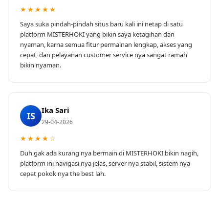
★★★★★
Saya suka pindah-pindah situs baru kali ini netap di satu
platform MISTERHOKI yang bikin saya ketagihan dan
nyaman, karna semua fitur permainan lengkap, akses yang
cepat, dan pelayanan customer service nya sangat ramah
bikin nyaman.
Ika Sari
IS
29-04-2026
★★★★☆
Duh gak ada kurang nya bermain di MISTERHOKI bikin nagih,
platform ini navigasi nya jelas, server nya stabil, sistem nya
cepat pokok nya the best lah.