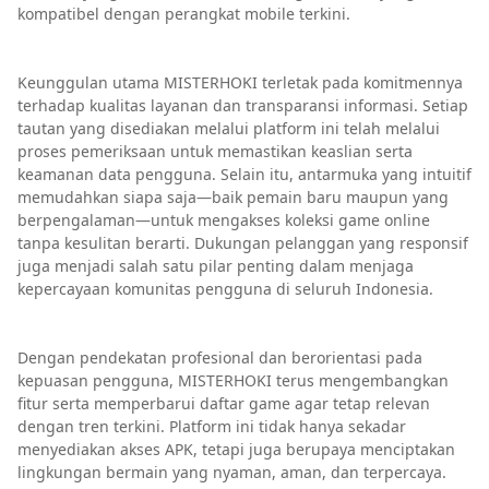
kompatibel dengan perangkat mobile terkini.
Keunggulan utama MISTERHOKI terletak pada komitmennya
terhadap kualitas layanan dan transparansi informasi. Setiap
tautan yang disediakan melalui platform ini telah melalui
proses pemeriksaan untuk memastikan keaslian serta
keamanan data pengguna. Selain itu, antarmuka yang intuitif
memudahkan siapa saja—baik pemain baru maupun yang
berpengalaman—untuk mengakses koleksi game online
tanpa kesulitan berarti. Dukungan pelanggan yang responsif
juga menjadi salah satu pilar penting dalam menjaga
kepercayaan komunitas pengguna di seluruh Indonesia.
Dengan pendekatan profesional dan berorientasi pada
kepuasan pengguna, MISTERHOKI terus mengembangkan
fitur serta memperbarui daftar game agar tetap relevan
dengan tren terkini. Platform ini tidak hanya sekadar
menyediakan akses APK, tetapi juga berupaya menciptakan
lingkungan bermain yang nyaman, aman, dan terpercaya.