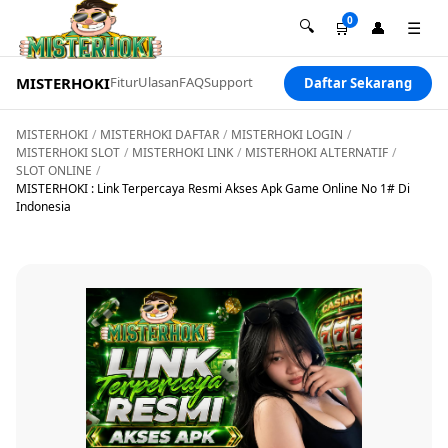
0
🔍
🛒
👤
☰
Fitur
Ulasan
FAQ
Support
MISTERHOKI
Daftar Sekarang
MISTERHOKI
/
MISTERHOKI DAFTAR
/
MISTERHOKI LOGIN
/
MISTERHOKI SLOT
/
MISTERHOKI LINK
/
MISTERHOKI ALTERNATIF
/
SLOT ONLINE
/
MISTERHOKI : Link Terpercaya Resmi Akses Apk Game Online No 1# Di
Indonesia