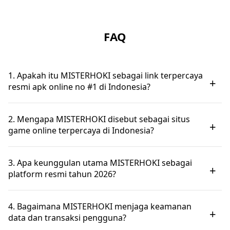
FAQ
1. Apakah itu MISTERHOKI sebagai link terpercaya
+
resmi apk online no #1 di Indonesia?
MISTERHOKI sudah di akui melalui liensi resmi yang
2. Mengapa MISTERHOKI disebut sebagai situs
memberikan pengelaman bermain yang optimal, dan sesnasi
+
game online terpercaya di Indonesia?
bermain yang lebih menyenangkan dari platform manapun.
MISTERHOKI memperoleh kepercayaan karena menerapkan
3. Apa keunggulan utama MISTERHOKI sebagai
sistem proteksi data berlapis, proses transaksi yang cepat
+
platform resmi tahun 2026?
dan aman, serta layanan pelanggan yang responsif.
Komitmen terhadap transparansi dan integritas menjadikan
Keunggulan utama MISTERHOKI terletak pada kombinasi
platform ini pilihan utama bagi pengguna yang
4. Bagaimana MISTERHOKI menjaga keamanan
teknologi modern, antarmuka yang mudah digunakan, dan
+
mengutamakan keamanan.
data dan transaksi pengguna?
fokus pada kenyamanan pengguna. Platform ini terus