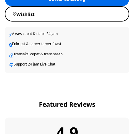
♡
Wishlist
Akses cepat & stabil 24 jam
⚡
Enkripsi & server terverifikasi
🔒
Transaksi cepat & transparan
💰
Support 24 jam Live Chat
💬
Featured Reviews
4.9