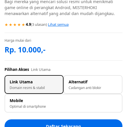
Bagi mereka yang mencari solusi resmi untuk menikmati
game online di perangkat Android, MISTERHOKI
menawarkan alternatif yang andal dan mudah dijangkau.
★★★★★
4.9
(3 ulasan)
Lihat semua
Harga mulai dari
Rp. 10.000,-
Pilihan Akses
Link Utama
Link Utama
Alternatif
Domain resmi & stabil
Cadangan anti blokir
Mobile
Optimal di smartphone
Daftar Sekarang