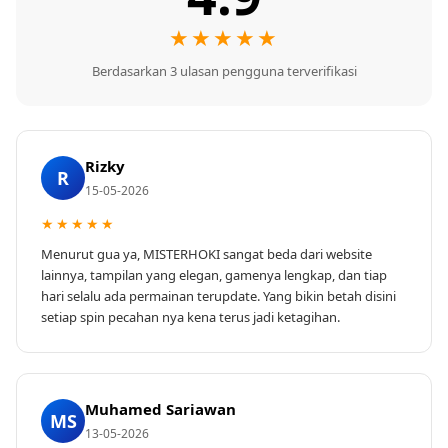
★★★★★
Berdasarkan 3 ulasan pengguna terverifikasi
Rizky
R
15-05-2026
★★★★★
Menurut gua ya, MISTERHOKI sangat beda dari website
lainnya, tampilan yang elegan, gamenya lengkap, dan tiap
hari selalu ada permainan terupdate. Yang bikin betah disini
setiap spin pecahan nya kena terus jadi ketagihan.
Muhamed Sariawan
MS
13-05-2026