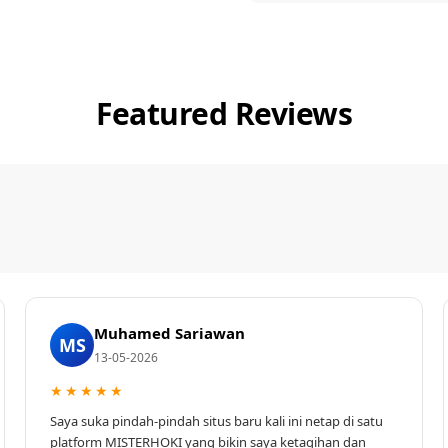
Featured Reviews
Muhamed Sariawan
MS
13-05-2026
★★★★★
Saya suka pindah-pindah situs baru kali ini netap di satu
platform MISTERHOKI yang bikin saya ketagihan dan