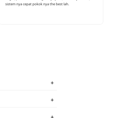
sistem nya cepat pokok nya the best lah.
+
mal, dan sesnasi bermain yang
+
ransaksi yang cepat dan aman,
+
an platform ini pilihan utama