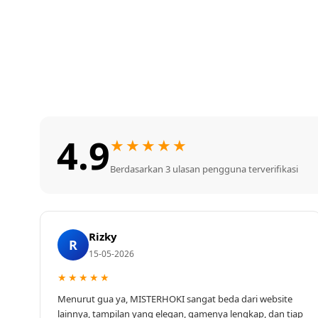
4.9
★★★★★
Berdasarkan 3 ulasan pengguna terverifikasi
Rizky
R
15-05-2026
★★★★★
Menurut gua ya, MISTERHOKI sangat beda dari website
lainnya, tampilan yang elegan, gamenya lengkap, dan tiap