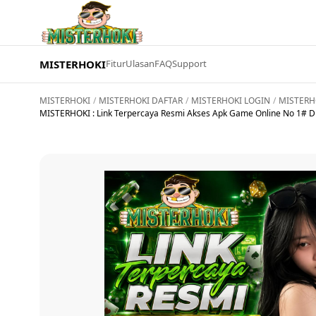
Fitur
Ulasan
FAQ
Support
MISTERHOKI
MISTERHOKI
/
MISTERHOKI DAFTAR
/
MISTERHOKI LOGIN
/
MISTERH
MISTERHOKI : Link Terpercaya Resmi Akses Apk Game Online No 1# Di