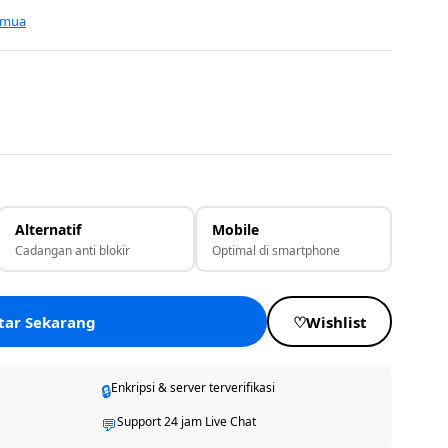
emua
Alternatif
Mobile
Cadangan anti blokir
Optimal di smartphone
tar Sekarang
♡
Wishlist
Enkripsi & server terverifikasi
🔒
Support 24 jam Live Chat
💬