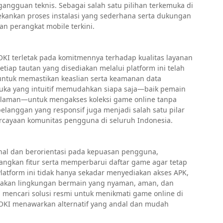
 gangguan teknis. Sebagai salah satu pilihan terkemuka di
ankan proses instalasi yang sederhana serta dukungan
n perangkat mobile terkini.
I terletak pada komitmennya terhadap kualitas layanan
etiap tautan yang disediakan melalui platform ini telah
untuk memastikan keaslian serta keamanan data
muka yang intuitif memudahkan siapa saja—baik pemain
laman—untuk mengakses koleksi game online tanpa
pelanggan yang responsif juga menjadi salah satu pilar
cayaan komunitas pengguna di seluruh Indonesia.
al dan berorientasi pada kepuasan pengguna,
gkan fitur serta memperbarui daftar game agar tetap
Platform ini tidak hanya sekadar menyediakan akses APK,
ptakan lingkungan bermain yang nyaman, aman, dan
 mencari solusi resmi untuk menikmati game online di
OKI menawarkan alternatif yang andal dan mudah