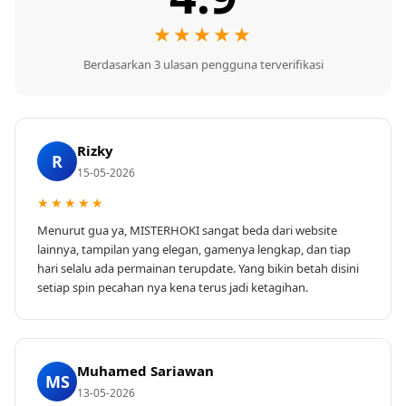
★★★★★
Berdasarkan 3 ulasan pengguna terverifikasi
Rizky
R
15-05-2026
★★★★★
Menurut gua ya, MISTERHOKI sangat beda dari website
lainnya, tampilan yang elegan, gamenya lengkap, dan tiap
hari selalu ada permainan terupdate. Yang bikin betah disini
setiap spin pecahan nya kena terus jadi ketagihan.
Muhamed Sariawan
MS
13-05-2026