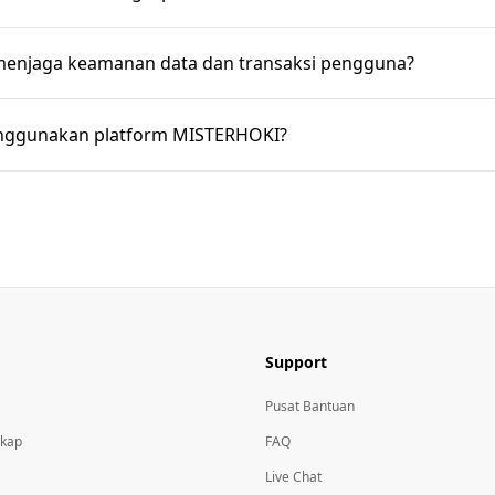
makan keamanan.
terletak pada kombinasi teknologi modern, antarmuka yang mud
enjaga keamanan data dan transaksi pengguna?
ini terus mengembangkan layanan agar tetap relevan, stabil, da
026.
keamanan berlapis yang mencakup enkripsi data, proteksi akun, 
menggunakan platform MISTERHOKI?
 dirancang untuk melindungi informasi pribadi serta memastikan se
 siapa saja yang mencari situs game online resmi dan terpercaya
at menikmati layanan yang stabil, profesional, dan berorientas
Support
Pusat Bantuan
gkap
FAQ
Live Chat