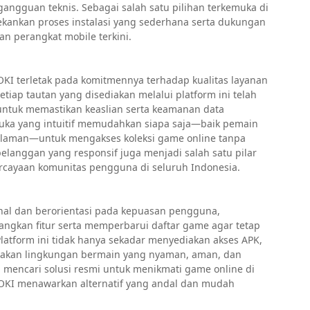
 gangguan teknis. Sebagai salah satu pilihan terkemuka di
ankan proses instalasi yang sederhana serta dukungan
n perangkat mobile terkini.
I terletak pada komitmennya terhadap kualitas layanan
etiap tautan yang disediakan melalui platform ini telah
untuk memastikan keaslian serta keamanan data
muka yang intuitif memudahkan siapa saja—baik pemain
laman—untuk mengakses koleksi game online tanpa
pelanggan yang responsif juga menjadi salah satu pilar
cayaan komunitas pengguna di seluruh Indonesia.
al dan berorientasi pada kepuasan pengguna,
gkan fitur serta memperbarui daftar game agar tetap
Platform ini tidak hanya sekadar menyediakan akses APK,
ptakan lingkungan bermain yang nyaman, aman, dan
 mencari solusi resmi untuk menikmati game online di
OKI menawarkan alternatif yang andal dan mudah