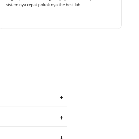
sistem nya cepat pokok nya the best lah.
+
mal, dan sesnasi bermain yang
+
ransaksi yang cepat dan aman,
+
an platform ini pilihan utama