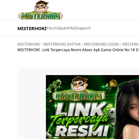
Fitur
Ulasan
FAQ
Support
MISTERHOKI
MISTERHOKI
/
MISTERHOKI DAFTAR
/
MISTERHOKI LOGIN
/
MISTERH
MISTERHOKI : Link Terpercaya Resmi Akses Apk Game Online No 1# Di