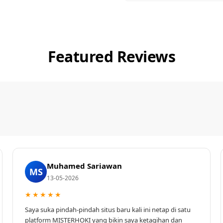
Featured Reviews
Muhamed Sariawan
MS
13-05-2026
★★★★★
Saya suka pindah-pindah situs baru kali ini netap di satu
platform MISTERHOKI yang bikin saya ketagihan dan