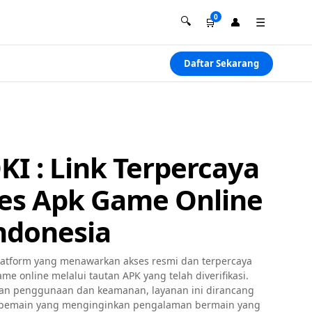
0
🔍
🛒
👤
☰
Daftar Sekarang
I : Link Terpercaya
es Apk Game Online
ndonesia
atform yang menawarkan akses resmi dan terpercaya
me online melalui tautan APK yang telah diverifikasi.
n penggunaan dan keamanan, layanan ini dirancang
pemain yang menginginkan pengalaman bermain yang