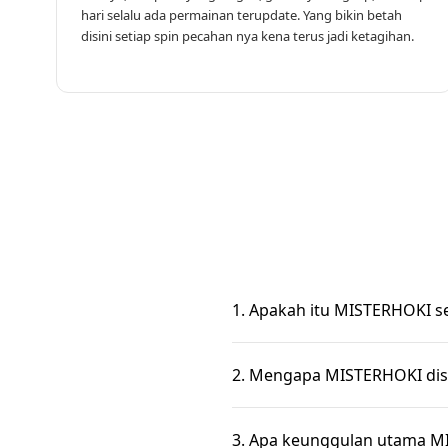
hari selalu ada permainan terupdate. Yang bikin betah
disini setiap spin pecahan nya kena terus jadi ketagihan.
1. Apakah itu MISTERHOKI se
MISTERHOKI sudah di akui mela
2. Mengapa MISTERHOKI dise
lebih menyenangkan dari plat
MISTERHOKI memperoleh keperca
3. Apa keunggulan utama MI
serta layanan pelanggan yang r