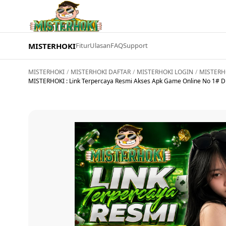
Fitur
Ulasan
FAQ
Support
MISTERHOKI
MISTERHOKI
/
MISTERHOKI DAFTAR
/
MISTERHOKI LOGIN
/
MISTERH
MISTERHOKI : Link Terpercaya Resmi Akses Apk Game Online No 1# Di