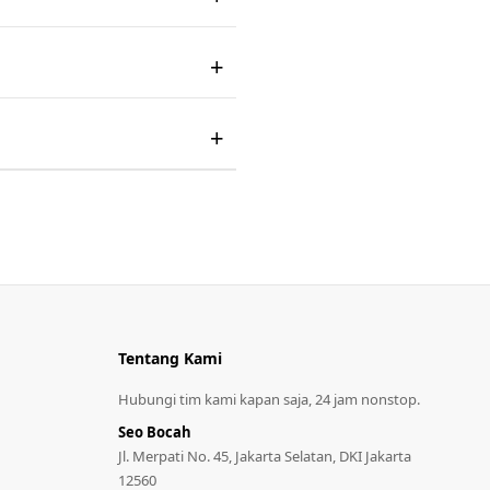
ah digunakan, dan fokus pada
+
n dapat diandalkan di seluruh
dan monitoring transaksi
+
tiap aktivitas berjalan secara
 di Indonesia. Baik pengguna
i pada kepercayaan jangka
Tentang Kami
Hubungi tim kami kapan saja, 24 jam nonstop.
Seo Bocah
Jl. Merpati No. 45, Jakarta Selatan, DKI Jakarta
12560