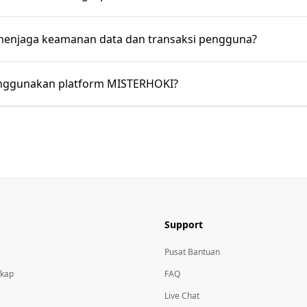
makan keamanan.
terletak pada kombinasi teknologi modern, antarmuka yang mud
enjaga keamanan data dan transaksi pengguna?
ini terus mengembangkan layanan agar tetap relevan, stabil, da
026.
keamanan berlapis yang mencakup enkripsi data, proteksi akun, 
menggunakan platform MISTERHOKI?
 dirancang untuk melindungi informasi pribadi serta memastikan se
 siapa saja yang mencari situs game online resmi dan terpercaya
at menikmati layanan yang stabil, profesional, dan berorientas
Support
Pusat Bantuan
gkap
FAQ
Live Chat