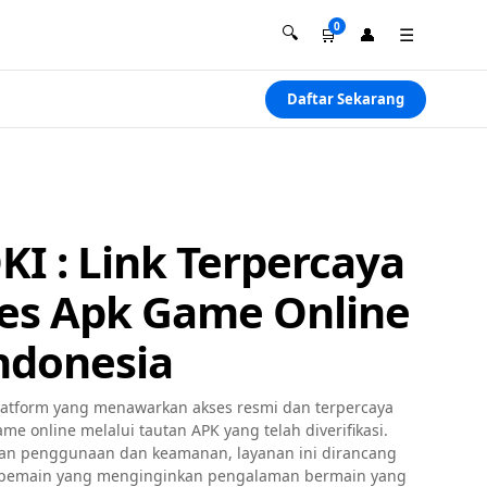
0
🔍
🛒
👤
☰
Daftar Sekarang
I : Link Terpercaya
es Apk Game Online
ndonesia
atform yang menawarkan akses resmi dan terpercaya
me online melalui tautan APK yang telah diverifikasi.
n penggunaan dan keamanan, layanan ini dirancang
pemain yang menginginkan pengalaman bermain yang