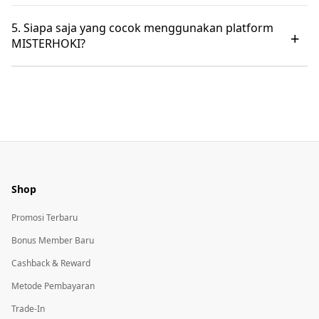
mengembangkan layanan agar tetap relevan, stabil, dan
MISTERHOKI menerapkan sistem keamanan berlapis yang
dapat diandalkan di seluruh wilayah Indonesia pada tahun
5. Siapa saja yang cocok menggunakan platform
mencakup enkripsi data, proteksi akun, dan monitoring
+
2026.
MISTERHOKI?
transaksi secara real-time. Setiap proses dirancang untuk
melindungi informasi pribadi serta memastikan setiap
Platform MISTERHOKI cocok bagi siapa saja yang mencari
aktivitas berjalan secara aman dan terkontrol.
situs game online resmi dan terpercaya di Indonesia. Baik
pengguna baru maupun berpengalaman dapat menikmati
layanan yang stabil, profesional, dan berorientasi pada
kepercayaan jangka panjang sepanjang tahun 2026.
Shop
Promosi Terbaru
Bonus Member Baru
Cashback & Reward
Metode Pembayaran
Trade-In