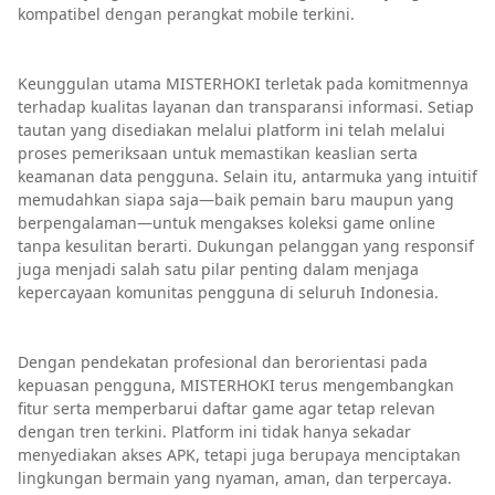
kompatibel dengan perangkat mobile terkini.
Keunggulan utama MISTERHOKI terletak pada komitmennya
terhadap kualitas layanan dan transparansi informasi. Setiap
tautan yang disediakan melalui platform ini telah melalui
proses pemeriksaan untuk memastikan keaslian serta
keamanan data pengguna. Selain itu, antarmuka yang intuitif
memudahkan siapa saja—baik pemain baru maupun yang
berpengalaman—untuk mengakses koleksi game online
tanpa kesulitan berarti. Dukungan pelanggan yang responsif
juga menjadi salah satu pilar penting dalam menjaga
kepercayaan komunitas pengguna di seluruh Indonesia.
Dengan pendekatan profesional dan berorientasi pada
kepuasan pengguna, MISTERHOKI terus mengembangkan
fitur serta memperbarui daftar game agar tetap relevan
dengan tren terkini. Platform ini tidak hanya sekadar
menyediakan akses APK, tetapi juga berupaya menciptakan
lingkungan bermain yang nyaman, aman, dan terpercaya.