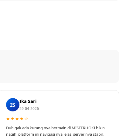
Ika Sari
IS
29-04-2026
★★★★☆
Duh gak ada kurang nya bermain di MISTERHOKI bikin
nagih, platform ini navigasi nya jelas, server nya stabil,