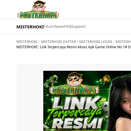
Fitur
Ulasan
FAQ
Support
MISTERHOKI
MISTERHOKI
/
MISTERHOKI DAFTAR
/
MISTERHOKI LOGIN
/
MISTERH
MISTERHOKI : Link Terpercaya Resmi Akses Apk Game Online No 1# Di