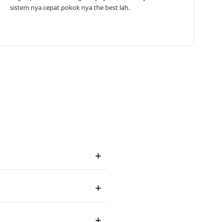
sistem nya cepat pokok nya the best lah.
+
mal, dan sesnasi bermain yang
+
ransaksi yang cepat dan aman,
+
an platform ini pilihan utama