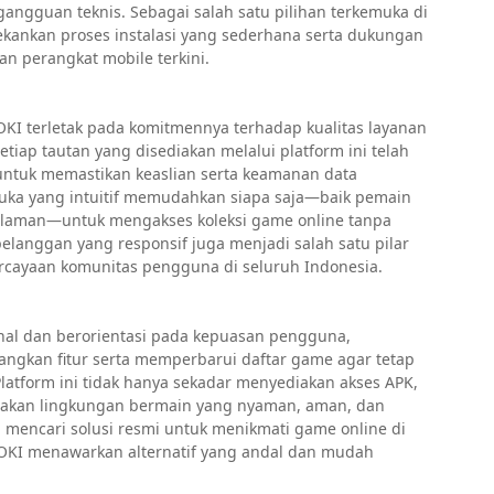
 gangguan teknis. Sebagai salah satu pilihan terkemuka di
ankan proses instalasi yang sederhana serta dukungan
n perangkat mobile terkini.
I terletak pada komitmennya terhadap kualitas layanan
etiap tautan yang disediakan melalui platform ini telah
untuk memastikan keaslian serta keamanan data
muka yang intuitif memudahkan siapa saja—baik pemain
laman—untuk mengakses koleksi game online tanpa
pelanggan yang responsif juga menjadi salah satu pilar
cayaan komunitas pengguna di seluruh Indonesia.
al dan berorientasi pada kepuasan pengguna,
gkan fitur serta memperbarui daftar game agar tetap
Platform ini tidak hanya sekadar menyediakan akses APK,
ptakan lingkungan bermain yang nyaman, aman, dan
 mencari solusi resmi untuk menikmati game online di
OKI menawarkan alternatif yang andal dan mudah