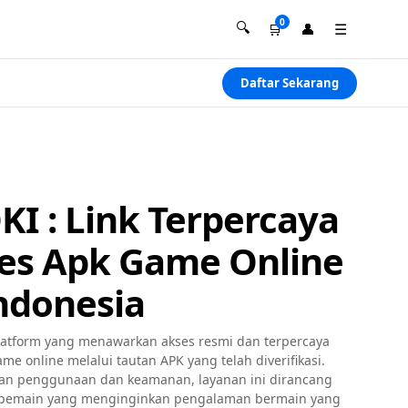
0
🔍
🛒
👤
☰
Daftar Sekarang
I : Link Terpercaya
es Apk Game Online
ndonesia
atform yang menawarkan akses resmi dan terpercaya
me online melalui tautan APK yang telah diverifikasi.
n penggunaan dan keamanan, layanan ini dirancang
pemain yang menginginkan pengalaman bermain yang