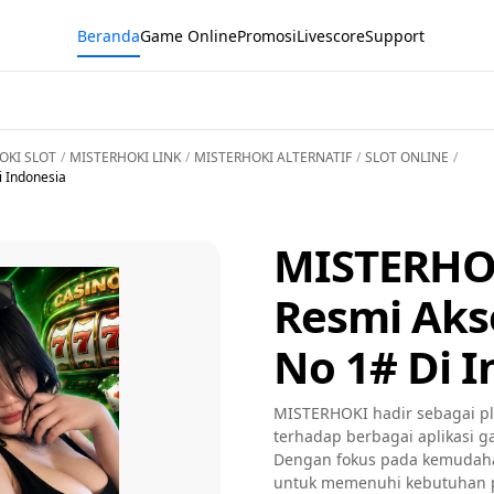
Beranda
Game Online
Promosi
Livescore
Support
OKI SLOT
/
MISTERHOKI LINK
/
MISTERHOKI ALTERNATIF
/
SLOT ONLINE
/
 Indonesia
MISTERHOK
Resmi Aks
No 1# Di I
MISTERHOKI hadir sebagai pl
terhadap berbagai aplikasi ga
Dengan fokus pada kemudaha
untuk memenuhi kebutuhan 