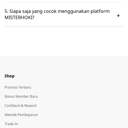
mengembangkan layanan agar tetap relevan, stabil, dan
MISTERHOKI menerapkan sistem keamanan berlapis yang
dapat diandalkan di seluruh wilayah Indonesia pada tahun
5. Siapa saja yang cocok menggunakan platform
mencakup enkripsi data, proteksi akun, dan monitoring
+
2026.
MISTERHOKI?
transaksi secara real-time. Setiap proses dirancang untuk
melindungi informasi pribadi serta memastikan setiap
Platform MISTERHOKI cocok bagi siapa saja yang mencari
aktivitas berjalan secara aman dan terkontrol.
situs game online resmi dan terpercaya di Indonesia. Baik
pengguna baru maupun berpengalaman dapat menikmati
layanan yang stabil, profesional, dan berorientasi pada
kepercayaan jangka panjang sepanjang tahun 2026.
Shop
Promosi Terbaru
Bonus Member Baru
Cashback & Reward
Metode Pembayaran
Trade-In