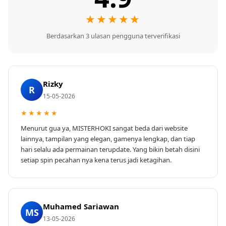
★★★★★
Berdasarkan 3 ulasan pengguna terverifikasi
Rizky
R
15-05-2026
★★★★★
Menurut gua ya, MISTERHOKI sangat beda dari website
lainnya, tampilan yang elegan, gamenya lengkap, dan tiap
hari selalu ada permainan terupdate. Yang bikin betah disini
setiap spin pecahan nya kena terus jadi ketagihan.
Muhamed Sariawan
MS
13-05-2026