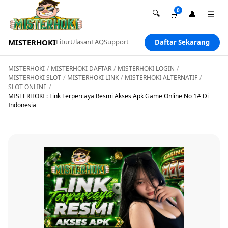
0
🔍
🛒
👤
☰
Fitur
Ulasan
FAQ
Support
MISTERHOKI
Daftar Sekarang
MISTERHOKI
/
MISTERHOKI DAFTAR
/
MISTERHOKI LOGIN
/
MISTERHOKI SLOT
/
MISTERHOKI LINK
/
MISTERHOKI ALTERNATIF
/
SLOT ONLINE
/
MISTERHOKI : Link Terpercaya Resmi Akses Apk Game Online No 1# Di
Indonesia