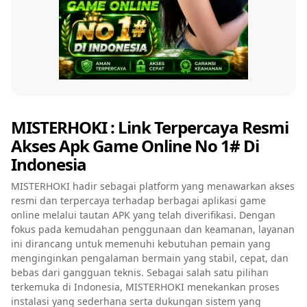
MISTERHOKI : Link Terpercaya Resmi
Akses Apk Game Online No 1# Di
Indonesia
MISTERHOKI hadir sebagai platform yang menawarkan akses
resmi dan terpercaya terhadap berbagai aplikasi game
online melalui tautan APK yang telah diverifikasi. Dengan
fokus pada kemudahan penggunaan dan keamanan, layanan
ini dirancang untuk memenuhi kebutuhan pemain yang
menginginkan pengalaman bermain yang stabil, cepat, dan
bebas dari gangguan teknis. Sebagai salah satu pilihan
terkemuka di Indonesia, MISTERHOKI menekankan proses
instalasi yang sederhana serta dukungan sistem yang