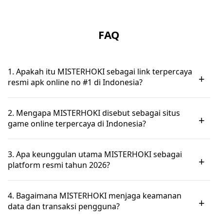
FAQ
1. Apakah itu MISTERHOKI sebagai link terpercaya
+
resmi apk online no #1 di Indonesia?
MISTERHOKI sudah di akui melalui liensi resmi yang
2. Mengapa MISTERHOKI disebut sebagai situs
memberikan pengelaman bermain yang optimal, dan sesnasi
+
game online terpercaya di Indonesia?
bermain yang lebih menyenangkan dari platform manapun.
MISTERHOKI memperoleh kepercayaan karena menerapkan
3. Apa keunggulan utama MISTERHOKI sebagai
sistem proteksi data berlapis, proses transaksi yang cepat
+
platform resmi tahun 2026?
dan aman, serta layanan pelanggan yang responsif.
Komitmen terhadap transparansi dan integritas menjadikan
Keunggulan utama MISTERHOKI terletak pada kombinasi
platform ini pilihan utama bagi pengguna yang
4. Bagaimana MISTERHOKI menjaga keamanan
teknologi modern, antarmuka yang mudah digunakan, dan
+
mengutamakan keamanan.
data dan transaksi pengguna?
fokus pada kenyamanan pengguna. Platform ini terus