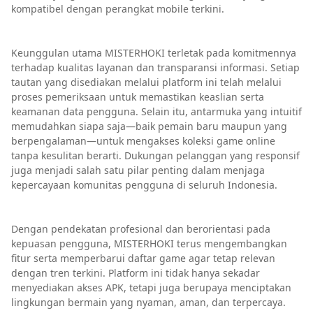
kompatibel dengan perangkat mobile terkini.
Keunggulan utama MISTERHOKI terletak pada komitmennya
terhadap kualitas layanan dan transparansi informasi. Setiap
tautan yang disediakan melalui platform ini telah melalui
proses pemeriksaan untuk memastikan keaslian serta
keamanan data pengguna. Selain itu, antarmuka yang intuitif
memudahkan siapa saja—baik pemain baru maupun yang
berpengalaman—untuk mengakses koleksi game online
tanpa kesulitan berarti. Dukungan pelanggan yang responsif
juga menjadi salah satu pilar penting dalam menjaga
kepercayaan komunitas pengguna di seluruh Indonesia.
Dengan pendekatan profesional dan berorientasi pada
kepuasan pengguna, MISTERHOKI terus mengembangkan
fitur serta memperbarui daftar game agar tetap relevan
dengan tren terkini. Platform ini tidak hanya sekadar
menyediakan akses APK, tetapi juga berupaya menciptakan
lingkungan bermain yang nyaman, aman, dan terpercaya.