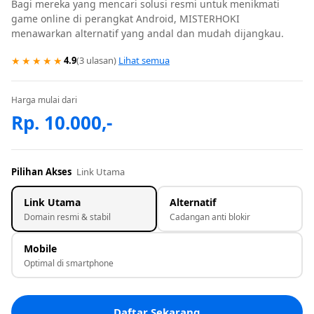
Bagi mereka yang mencari solusi resmi untuk menikmati
game online di perangkat Android, MISTERHOKI
menawarkan alternatif yang andal dan mudah dijangkau.
★★★★★
4.9
(3 ulasan)
Lihat semua
Harga mulai dari
Rp. 10.000,-
Pilihan Akses
Link Utama
Link Utama
Alternatif
Domain resmi & stabil
Cadangan anti blokir
Mobile
Optimal di smartphone
Daftar Sekarang