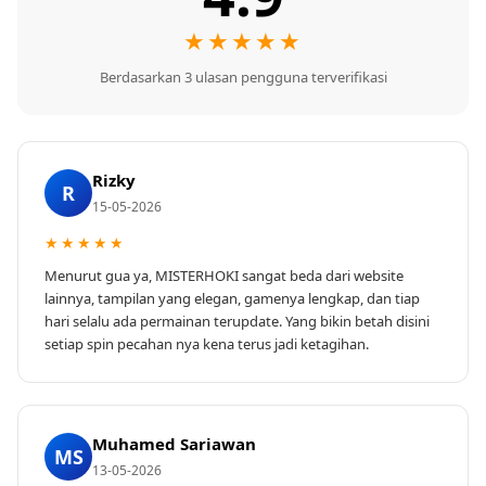
★★★★★
Berdasarkan 3 ulasan pengguna terverifikasi
Rizky
R
15-05-2026
★★★★★
Menurut gua ya, MISTERHOKI sangat beda dari website
lainnya, tampilan yang elegan, gamenya lengkap, dan tiap
hari selalu ada permainan terupdate. Yang bikin betah disini
setiap spin pecahan nya kena terus jadi ketagihan.
Muhamed Sariawan
MS
13-05-2026