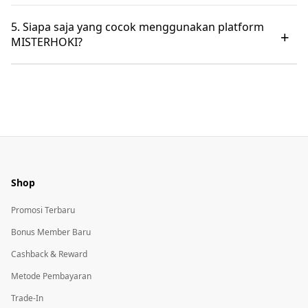
mengembangkan layanan agar tetap relevan, stabil, dan
MISTERHOKI menerapkan sistem keamanan berlapis yang
dapat diandalkan di seluruh wilayah Indonesia pada tahun
5. Siapa saja yang cocok menggunakan platform
mencakup enkripsi data, proteksi akun, dan monitoring
+
2026.
MISTERHOKI?
transaksi secara real-time. Setiap proses dirancang untuk
melindungi informasi pribadi serta memastikan setiap
Platform MISTERHOKI cocok bagi siapa saja yang mencari
aktivitas berjalan secara aman dan terkontrol.
situs game online resmi dan terpercaya di Indonesia. Baik
pengguna baru maupun berpengalaman dapat menikmati
layanan yang stabil, profesional, dan berorientasi pada
kepercayaan jangka panjang sepanjang tahun 2026.
Shop
Promosi Terbaru
Bonus Member Baru
Cashback & Reward
Metode Pembayaran
Trade-In