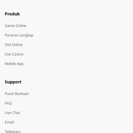
Produk
Game Online
Pasaran Lengkap
Slot Online
Live Casino
Mobile App
Support
Pusat Bantuan
FAQ
Live Chat
Email
Telegram