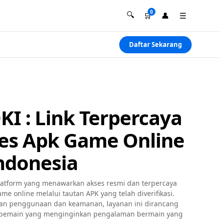
0
🔍
🛒
👤
☰
Daftar Sekarang
I : Link Terpercaya
es Apk Game Online
ndonesia
atform yang menawarkan akses resmi dan terpercaya
me online melalui tautan APK yang telah diverifikasi.
n penggunaan dan keamanan, layanan ini dirancang
pemain yang menginginkan pengalaman bermain yang