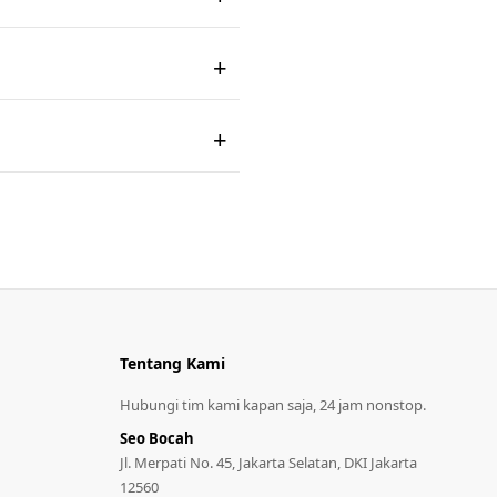
ah digunakan, dan fokus pada
+
n dapat diandalkan di seluruh
dan monitoring transaksi
+
tiap aktivitas berjalan secara
 di Indonesia. Baik pengguna
i pada kepercayaan jangka
Tentang Kami
Hubungi tim kami kapan saja, 24 jam nonstop.
Seo Bocah
Jl. Merpati No. 45, Jakarta Selatan, DKI Jakarta
12560