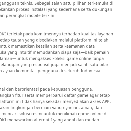
 gangguan teknis. Sebagai salah satu pilihan terkemuka di
ankan proses instalasi yang sederhana serta dukungan
n perangkat mobile terkini.
I terletak pada komitmennya terhadap kualitas layanan
etiap tautan yang disediakan melalui platform ini telah
untuk memastikan keaslian serta keamanan data
muka yang intuitif memudahkan siapa saja—baik pemain
laman—untuk mengakses koleksi game online tanpa
pelanggan yang responsif juga menjadi salah satu pilar
cayaan komunitas pengguna di seluruh Indonesia.
al dan berorientasi pada kepuasan pengguna,
gkan fitur serta memperbarui daftar game agar tetap
Platform ini tidak hanya sekadar menyediakan akses APK,
ptakan lingkungan bermain yang nyaman, aman, dan
 mencari solusi resmi untuk menikmati game online di
OKI menawarkan alternatif yang andal dan mudah