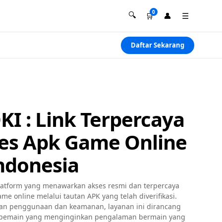
0
🔍
🛒
👤
☰
Daftar Sekarang
I : Link Terpercaya
es Apk Game Online
ndonesia
atform yang menawarkan akses resmi dan terpercaya
me online melalui tautan APK yang telah diverifikasi.
n penggunaan dan keamanan, layanan ini dirancang
pemain yang menginginkan pengalaman bermain yang