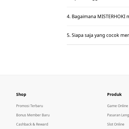
bagi pengguna yang menguta
Keunggulan utama MISTERHOKI 
4. Bagaimana MISTERHOKI m
kenyamanan pengguna. Platform 
wilayah Indonesia pada tahun 2
MISTERHOKI menerapkan sistem 
5. Siapa saja yang cocok 
secara real-time. Setiap proses
aman dan terkontrol.
Platform MISTERHOKI cocok bagi
baru maupun berpengalaman dap
panjang sepanjang tahun 2026.
Shop
Produk
Promosi Terbaru
Game Online
Bonus Member Baru
Pasaran Len
Cashback & Reward
Slot Online