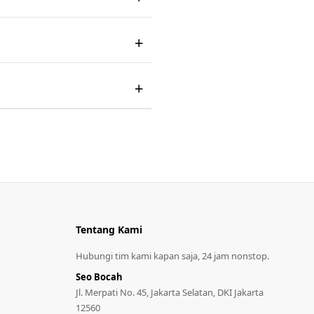
ah digunakan, dan fokus pada
+
n dapat diandalkan di seluruh
dan monitoring transaksi
+
tiap aktivitas berjalan secara
 di Indonesia. Baik pengguna
i pada kepercayaan jangka
Tentang Kami
Hubungi tim kami kapan saja, 24 jam nonstop.
Seo Bocah
Jl. Merpati No. 45, Jakarta Selatan, DKI Jakarta
12560