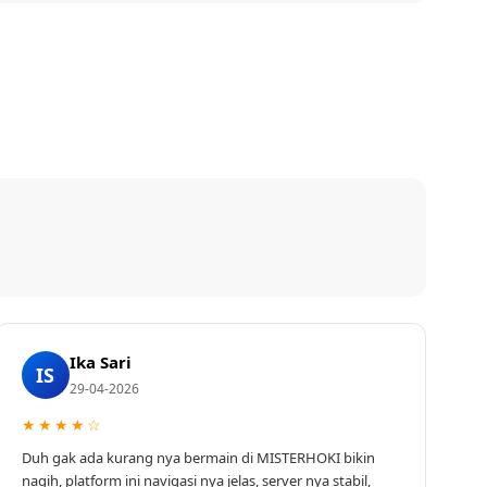
Ika Sari
IS
29-04-2026
★★★★☆
Duh gak ada kurang nya bermain di MISTERHOKI bikin
nagih, platform ini navigasi nya jelas, server nya stabil,