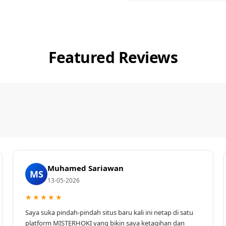
Featured Reviews
Muhamed Sariawan
MS
13-05-2026
★★★★★
Saya suka pindah-pindah situs baru kali ini netap di satu
platform MISTERHOKI yang bikin saya ketagihan dan