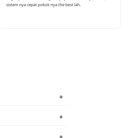
sistem nya cepat pokok nya the best lah.
+
mal, dan sesnasi bermain yang
+
ransaksi yang cepat dan aman,
+
an platform ini pilihan utama