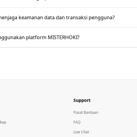
makan keamanan.
terletak pada kombinasi teknologi modern, antarmuka yang mud
enjaga keamanan data dan transaksi pengguna?
ini terus mengembangkan layanan agar tetap relevan, stabil, da
026.
keamanan berlapis yang mencakup enkripsi data, proteksi akun, 
menggunakan platform MISTERHOKI?
 dirancang untuk melindungi informasi pribadi serta memastikan se
 siapa saja yang mencari situs game online resmi dan terpercaya
at menikmati layanan yang stabil, profesional, dan berorientas
Support
Pusat Bantuan
gkap
FAQ
Live Chat