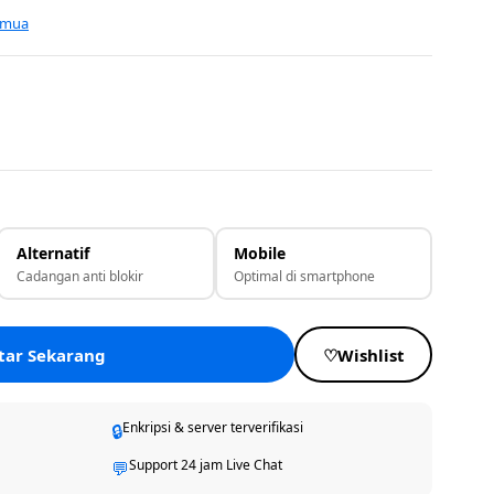
emua
Alternatif
Mobile
Cadangan anti blokir
Optimal di smartphone
tar Sekarang
♡
Wishlist
Enkripsi & server terverifikasi
🔒
Support 24 jam Live Chat
💬