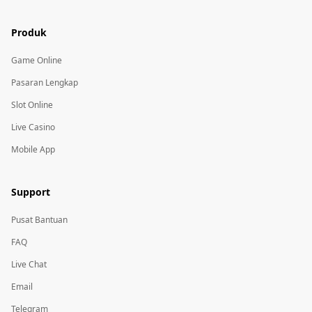
Produk
Game Online
Pasaran Lengkap
Slot Online
Live Casino
Mobile App
Support
Pusat Bantuan
FAQ
Live Chat
Email
Telegram