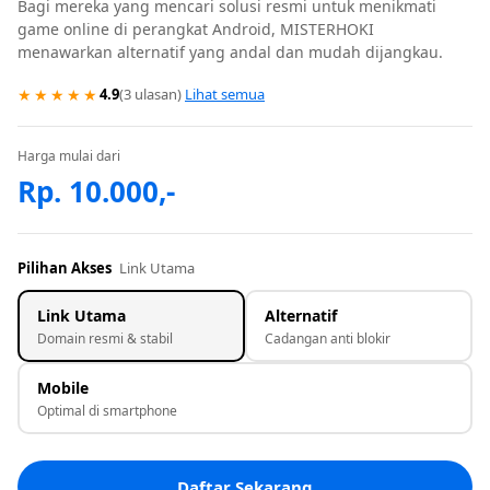
Bagi mereka yang mencari solusi resmi untuk menikmati
game online di perangkat Android, MISTERHOKI
menawarkan alternatif yang andal dan mudah dijangkau.
★★★★★
4.9
(3 ulasan)
Lihat semua
Harga mulai dari
Rp. 10.000,-
Pilihan Akses
Link Utama
Link Utama
Alternatif
Domain resmi & stabil
Cadangan anti blokir
Mobile
Optimal di smartphone
Daftar Sekarang