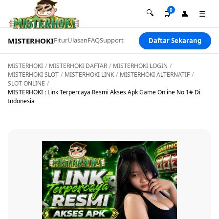
0
🔍
🛒
👤
☰
Fitur
Ulasan
FAQ
Support
MISTERHOKI
Daftar Sekarang
MISTERHOKI
/
MISTERHOKI DAFTAR
/
MISTERHOKI LOGIN
/
MISTERHOKI SLOT
/
MISTERHOKI LINK
/
MISTERHOKI ALTERNATIF
/
SLOT ONLINE
/
MISTERHOKI : Link Terpercaya Resmi Akses Apk Game Online No 1# Di
Indonesia