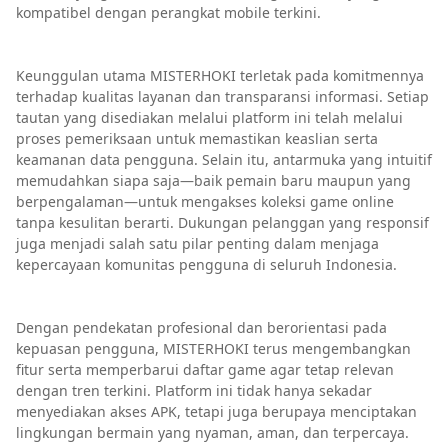
kompatibel dengan perangkat mobile terkini.
Keunggulan utama MISTERHOKI terletak pada komitmennya
terhadap kualitas layanan dan transparansi informasi. Setiap
tautan yang disediakan melalui platform ini telah melalui
proses pemeriksaan untuk memastikan keaslian serta
keamanan data pengguna. Selain itu, antarmuka yang intuitif
memudahkan siapa saja—baik pemain baru maupun yang
berpengalaman—untuk mengakses koleksi game online
tanpa kesulitan berarti. Dukungan pelanggan yang responsif
juga menjadi salah satu pilar penting dalam menjaga
kepercayaan komunitas pengguna di seluruh Indonesia.
Dengan pendekatan profesional dan berorientasi pada
kepuasan pengguna, MISTERHOKI terus mengembangkan
fitur serta memperbarui daftar game agar tetap relevan
dengan tren terkini. Platform ini tidak hanya sekadar
menyediakan akses APK, tetapi juga berupaya menciptakan
lingkungan bermain yang nyaman, aman, dan terpercaya.