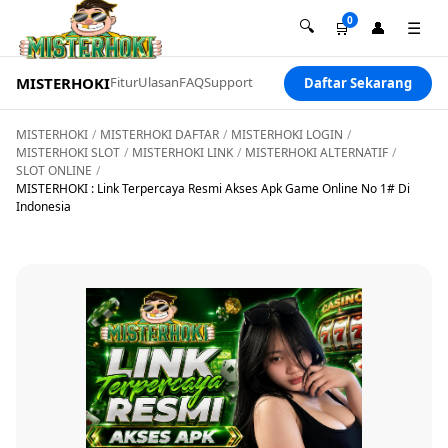
0
🔍
🛒
👤
☰
Fitur
Ulasan
FAQ
Support
MISTERHOKI
Daftar Sekarang
MISTERHOKI
/
MISTERHOKI DAFTAR
/
MISTERHOKI LOGIN
/
MISTERHOKI SLOT
/
MISTERHOKI LINK
/
MISTERHOKI ALTERNATIF
/
SLOT ONLINE
/
MISTERHOKI : Link Terpercaya Resmi Akses Apk Game Online No 1# Di
Indonesia