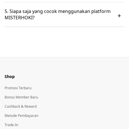
mengembangkan layanan agar tetap relevan, stabil, dan
MISTERHOKI menerapkan sistem keamanan berlapis yang
dapat diandalkan di seluruh wilayah Indonesia pada tahun
5. Siapa saja yang cocok menggunakan platform
mencakup enkripsi data, proteksi akun, dan monitoring
+
2026.
MISTERHOKI?
transaksi secara real-time. Setiap proses dirancang untuk
melindungi informasi pribadi serta memastikan setiap
Platform MISTERHOKI cocok bagi siapa saja yang mencari
aktivitas berjalan secara aman dan terkontrol.
situs game online resmi dan terpercaya di Indonesia. Baik
pengguna baru maupun berpengalaman dapat menikmati
layanan yang stabil, profesional, dan berorientasi pada
kepercayaan jangka panjang sepanjang tahun 2026.
Shop
Promosi Terbaru
Bonus Member Baru
Cashback & Reward
Metode Pembayaran
Trade-In