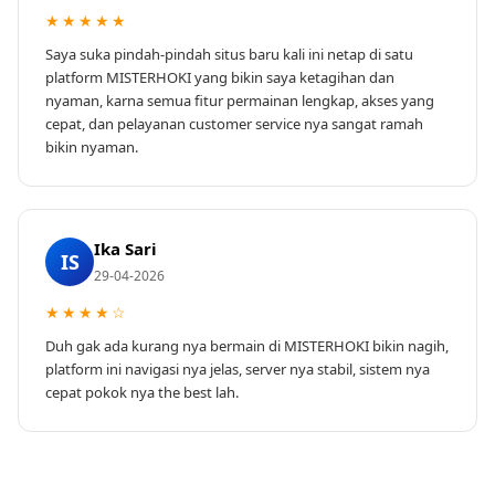
★★★★★
Saya suka pindah-pindah situs baru kali ini netap di satu
platform MISTERHOKI yang bikin saya ketagihan dan
nyaman, karna semua fitur permainan lengkap, akses yang
cepat, dan pelayanan customer service nya sangat ramah
bikin nyaman.
Ika Sari
IS
29-04-2026
★★★★☆
Duh gak ada kurang nya bermain di MISTERHOKI bikin nagih,
platform ini navigasi nya jelas, server nya stabil, sistem nya
cepat pokok nya the best lah.