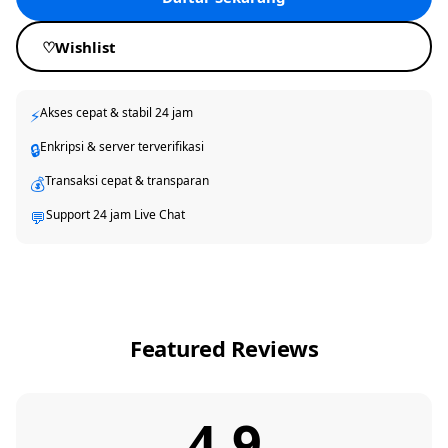
♡
Wishlist
Akses cepat & stabil 24 jam
⚡
Enkripsi & server terverifikasi
🔒
Transaksi cepat & transparan
💰
Support 24 jam Live Chat
💬
Featured Reviews
4.9