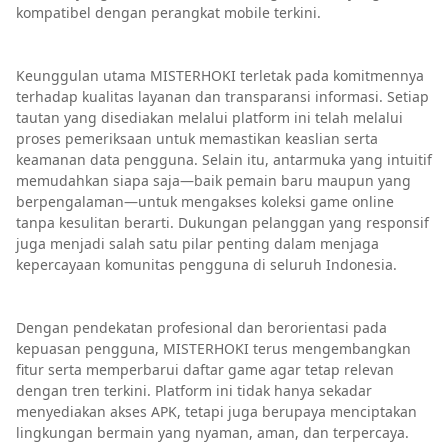
kompatibel dengan perangkat mobile terkini.
Keunggulan utama MISTERHOKI terletak pada komitmennya
terhadap kualitas layanan dan transparansi informasi. Setiap
tautan yang disediakan melalui platform ini telah melalui
proses pemeriksaan untuk memastikan keaslian serta
keamanan data pengguna. Selain itu, antarmuka yang intuitif
memudahkan siapa saja—baik pemain baru maupun yang
berpengalaman—untuk mengakses koleksi game online
tanpa kesulitan berarti. Dukungan pelanggan yang responsif
juga menjadi salah satu pilar penting dalam menjaga
kepercayaan komunitas pengguna di seluruh Indonesia.
Dengan pendekatan profesional dan berorientasi pada
kepuasan pengguna, MISTERHOKI terus mengembangkan
fitur serta memperbarui daftar game agar tetap relevan
dengan tren terkini. Platform ini tidak hanya sekadar
menyediakan akses APK, tetapi juga berupaya menciptakan
lingkungan bermain yang nyaman, aman, dan terpercaya.