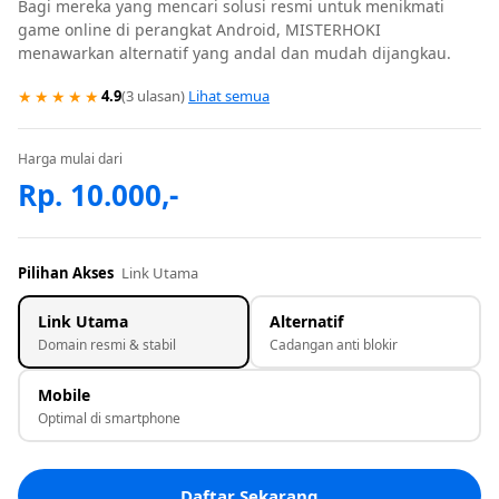
Bagi mereka yang mencari solusi resmi untuk menikmati
game online di perangkat Android, MISTERHOKI
menawarkan alternatif yang andal dan mudah dijangkau.
★★★★★
4.9
(3 ulasan)
Lihat semua
Harga mulai dari
Rp. 10.000,-
Pilihan Akses
Link Utama
Link Utama
Alternatif
Domain resmi & stabil
Cadangan anti blokir
Mobile
Optimal di smartphone
Daftar Sekarang