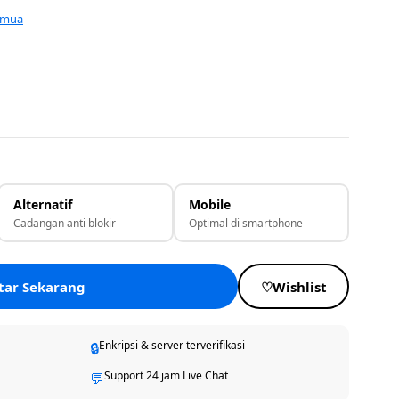
emua
Alternatif
Mobile
Cadangan anti blokir
Optimal di smartphone
tar Sekarang
♡
Wishlist
Enkripsi & server terverifikasi
🔒
Support 24 jam Live Chat
💬