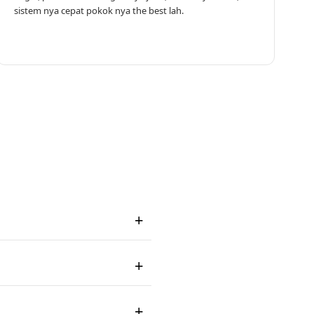
sistem nya cepat pokok nya the best lah.
+
mal, dan sesnasi bermain yang
+
ransaksi yang cepat dan aman,
+
an platform ini pilihan utama