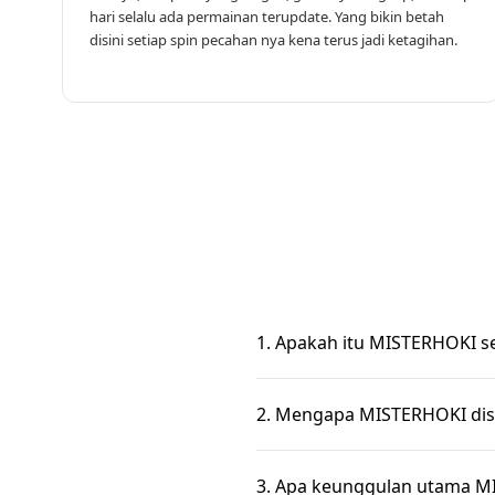
hari selalu ada permainan terupdate. Yang bikin betah
disini setiap spin pecahan nya kena terus jadi ketagihan.
1. Apakah itu MISTERHOKI se
MISTERHOKI sudah di akui mela
2. Mengapa MISTERHOKI dise
lebih menyenangkan dari plat
MISTERHOKI memperoleh keperca
3. Apa keunggulan utama MI
serta layanan pelanggan yang r