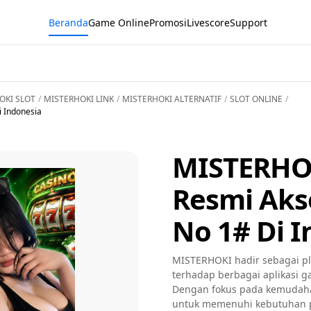
Beranda
Game Online
Promosi
Livescore
Support
OKI SLOT
/
MISTERHOKI LINK
/
MISTERHOKI ALTERNATIF
/
SLOT ONLINE
/
 Indonesia
MISTERHOK
Resmi Aks
No 1# Di I
MISTERHOKI hadir sebagai pl
terhadap berbagai aplikasi ga
Dengan fokus pada kemudaha
untuk memenuhi kebutuhan 