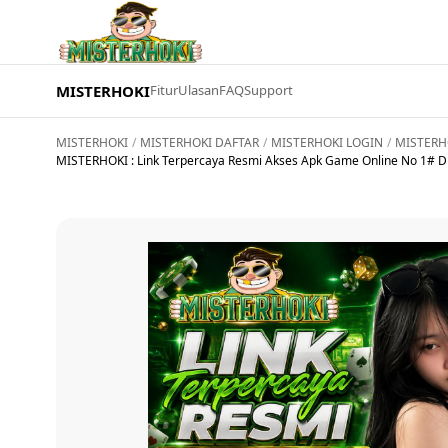
Fitur
Ulasan
FAQ
Support
MISTERHOKI
MISTERHOKI
/
MISTERHOKI DAFTAR
/
MISTERHOKI LOGIN
/
MISTERH
MISTERHOKI : Link Terpercaya Resmi Akses Apk Game Online No 1# Di