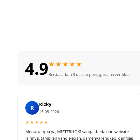
4.9
★★★★★
Berdasarkan 3 ulasan pengguna terverifikasi
Rizky
R
15-05-2026
★★★★★
Menurut gua ya, MISTERHOKI sangat beda dari website
lainnya, tampilan yang elegan, gamenya lengkap, dan tiap