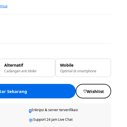
emua
Alternatif
Mobile
Cadangan anti blokir
Optimal di smartphone
tar Sekarang
♡
Wishlist
Enkripsi & server terverifikasi
🔒
Support 24 jam Live Chat
💬