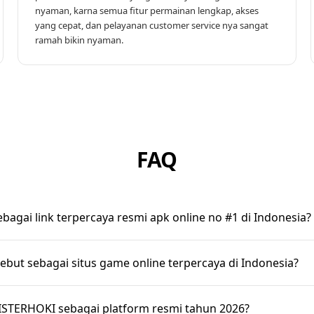
nyaman, karna semua fitur permainan lengkap, akses
yang cepat, dan pelayanan customer service nya sangat
ramah bikin nyaman.
FAQ
bagai link terpercaya resmi apk online no #1 di Indonesia?
lui liensi resmi yang memberikan pengelaman bermain yang opti
but sebagai situs game online terpercaya di Indonesia?
form manapun.
yaan karena menerapkan sistem proteksi data berlapis, proses t
STERHOKI sebagai platform resmi tahun 2026?
esponsif. Komitmen terhadap transparansi dan integritas menjadik