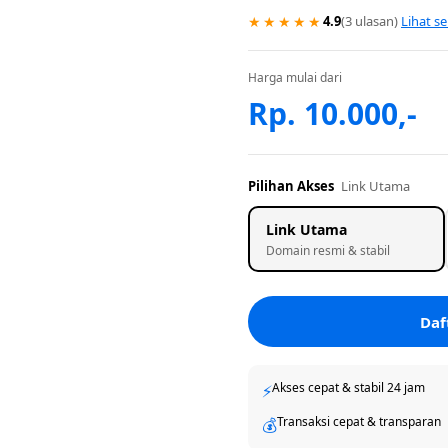
★★★★★
4.9
(3 ulasan)
Lihat s
Harga mulai dari
Rp. 10.000,-
Pilihan Akses
Link Utama
Link Utama
Domain resmi & stabil
Daf
Akses cepat & stabil 24 jam
⚡
Transaksi cepat & transparan
💰