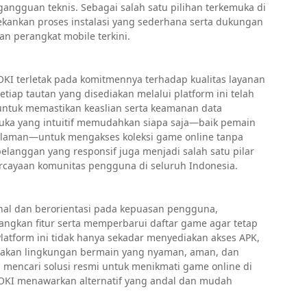
 gangguan teknis. Sebagai salah satu pilihan terkemuka di
ankan proses instalasi yang sederhana serta dukungan
n perangkat mobile terkini.
I terletak pada komitmennya terhadap kualitas layanan
etiap tautan yang disediakan melalui platform ini telah
untuk memastikan keaslian serta keamanan data
muka yang intuitif memudahkan siapa saja—baik pemain
laman—untuk mengakses koleksi game online tanpa
pelanggan yang responsif juga menjadi salah satu pilar
cayaan komunitas pengguna di seluruh Indonesia.
al dan berorientasi pada kepuasan pengguna,
gkan fitur serta memperbarui daftar game agar tetap
Platform ini tidak hanya sekadar menyediakan akses APK,
ptakan lingkungan bermain yang nyaman, aman, dan
 mencari solusi resmi untuk menikmati game online di
OKI menawarkan alternatif yang andal dan mudah