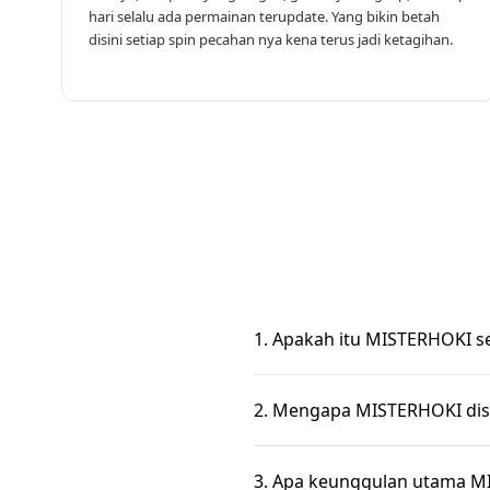
hari selalu ada permainan terupdate. Yang bikin betah
disini setiap spin pecahan nya kena terus jadi ketagihan.
1. Apakah itu MISTERHOKI se
MISTERHOKI sudah di akui mela
2. Mengapa MISTERHOKI dise
lebih menyenangkan dari plat
MISTERHOKI memperoleh keperca
3. Apa keunggulan utama MI
serta layanan pelanggan yang r