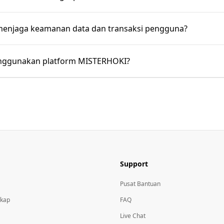
makan keamanan.
terletak pada kombinasi teknologi modern, antarmuka yang mud
enjaga keamanan data dan transaksi pengguna?
ini terus mengembangkan layanan agar tetap relevan, stabil, da
026.
keamanan berlapis yang mencakup enkripsi data, proteksi akun, 
menggunakan platform MISTERHOKI?
 dirancang untuk melindungi informasi pribadi serta memastikan se
 siapa saja yang mencari situs game online resmi dan terpercaya
at menikmati layanan yang stabil, profesional, dan berorientas
Support
Pusat Bantuan
gkap
FAQ
Live Chat