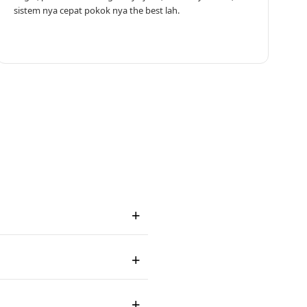
sistem nya cepat pokok nya the best lah.
+
mal, dan sesnasi bermain yang
+
ransaksi yang cepat dan aman,
+
an platform ini pilihan utama