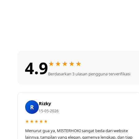
4.9
★★★★★
Berdasarkan 3 ulasan pengguna terverifikasi
Rizky
R
15-05-2026
★★★★★
Menurut gua ya, MISTERHOKI sangat beda dari website
lainnya, tampilan yang elegan, gamenya lengkap, dan tiap