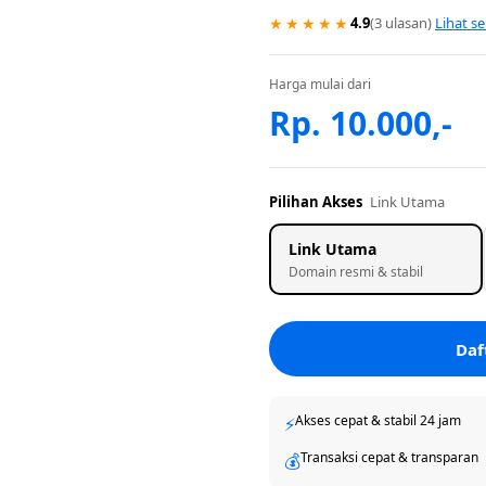
★★★★★
4.9
(3 ulasan)
Lihat s
Harga mulai dari
Rp. 10.000,-
Pilihan Akses
Link Utama
Link Utama
Domain resmi & stabil
Daf
Akses cepat & stabil 24 jam
⚡
Transaksi cepat & transparan
💰