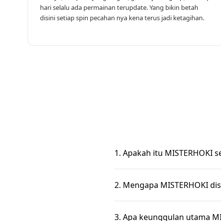
hari selalu ada permainan terupdate. Yang bikin betah
disini setiap spin pecahan nya kena terus jadi ketagihan.
1. Apakah itu MISTERHOKI se
MISTERHOKI sudah di akui mela
2. Mengapa MISTERHOKI dise
lebih menyenangkan dari plat
MISTERHOKI memperoleh keperca
3. Apa keunggulan utama MI
serta layanan pelanggan yang r