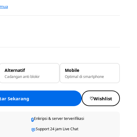
emua
Alternatif
Mobile
Cadangan anti blokir
Optimal di smartphone
tar Sekarang
♡
Wishlist
Enkripsi & server terverifikasi
🔒
Support 24 jam Live Chat
💬