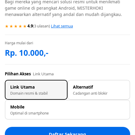
Bagi mereka yang mencari solusi resmi untuk menikmati
game online di perangkat Android, MISTERHOKI
menawarkan alternatif yang andal dan mudah dijangkau.
★★★★★
4.9
(3 ulasan)
Lihat semua
Harga mulai dari
Rp. 10.000,-
Pilihan Akses
Link Utama
Link Utama
Alternatif
Domain resmi & stabil
Cadangan anti blokir
Mobile
Optimal di smartphone
Daftar Sekarang