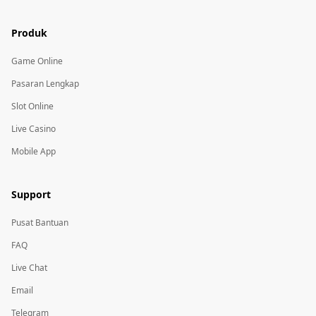
Produk
Game Online
Pasaran Lengkap
Slot Online
Live Casino
Mobile App
Support
Pusat Bantuan
FAQ
Live Chat
Email
Telegram