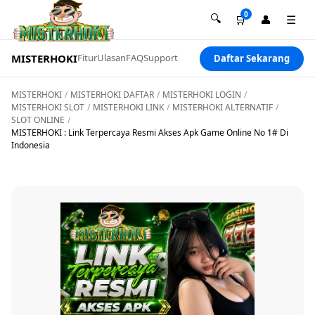
0
🔍
🛒
👤
☰
Fitur
Ulasan
FAQ
Support
MISTERHOKI
Daftar Sekarang
MISTERHOKI
/
MISTERHOKI DAFTAR
/
MISTERHOKI LOGIN
/
MISTERHOKI SLOT
/
MISTERHOKI LINK
/
MISTERHOKI ALTERNATIF
/
SLOT ONLINE
/
MISTERHOKI : Link Terpercaya Resmi Akses Apk Game Online No 1# Di
Indonesia