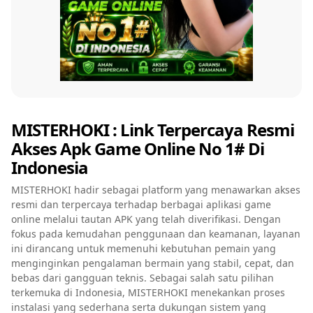
MISTERHOKI : Link Terpercaya Resmi
Akses Apk Game Online No 1# Di
Indonesia
MISTERHOKI hadir sebagai platform yang menawarkan akses
resmi dan terpercaya terhadap berbagai aplikasi game
online melalui tautan APK yang telah diverifikasi. Dengan
fokus pada kemudahan penggunaan dan keamanan, layanan
ini dirancang untuk memenuhi kebutuhan pemain yang
menginginkan pengalaman bermain yang stabil, cepat, dan
bebas dari gangguan teknis. Sebagai salah satu pilihan
terkemuka di Indonesia, MISTERHOKI menekankan proses
instalasi yang sederhana serta dukungan sistem yang