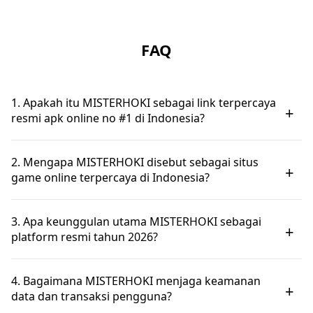
FAQ
1. Apakah itu MISTERHOKI sebagai link terpercaya
+
resmi apk online no #1 di Indonesia?
MISTERHOKI sudah di akui melalui liensi resmi yang
2. Mengapa MISTERHOKI disebut sebagai situs
memberikan pengelaman bermain yang optimal, dan sesnasi
+
game online terpercaya di Indonesia?
bermain yang lebih menyenangkan dari platform manapun.
MISTERHOKI memperoleh kepercayaan karena menerapkan
3. Apa keunggulan utama MISTERHOKI sebagai
sistem proteksi data berlapis, proses transaksi yang cepat
+
platform resmi tahun 2026?
dan aman, serta layanan pelanggan yang responsif.
Komitmen terhadap transparansi dan integritas menjadikan
Keunggulan utama MISTERHOKI terletak pada kombinasi
platform ini pilihan utama bagi pengguna yang
4. Bagaimana MISTERHOKI menjaga keamanan
teknologi modern, antarmuka yang mudah digunakan, dan
+
mengutamakan keamanan.
data dan transaksi pengguna?
fokus pada kenyamanan pengguna. Platform ini terus