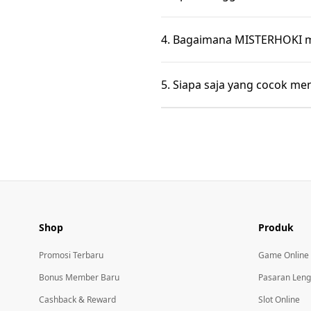
bagi pengguna yang menguta
Keunggulan utama MISTERHOKI 
4. Bagaimana MISTERHOKI m
kenyamanan pengguna. Platform 
wilayah Indonesia pada tahun 2
MISTERHOKI menerapkan sistem 
5. Siapa saja yang cocok 
secara real-time. Setiap proses
aman dan terkontrol.
Platform MISTERHOKI cocok bagi
baru maupun berpengalaman dap
panjang sepanjang tahun 2026.
Shop
Produk
Promosi Terbaru
Game Online
Bonus Member Baru
Pasaran Len
Cashback & Reward
Slot Online