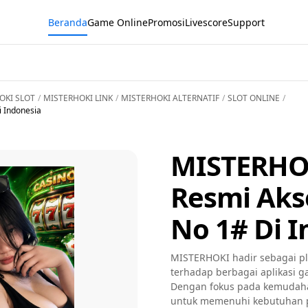
Beranda
Game Online
Promosi
Livescore
Support
OKI SLOT
/
MISTERHOKI LINK
/
MISTERHOKI ALTERNATIF
/
SLOT ONLINE
/
 Indonesia
MISTERHOK
Resmi Aks
No 1# Di I
MISTERHOKI hadir sebagai pl
terhadap berbagai aplikasi ga
Dengan fokus pada kemudaha
untuk memenuhi kebutuhan 