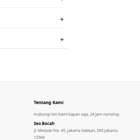
ah digunakan, dan fokus pada
+
n dapat diandalkan di seluruh
dan monitoring transaksi
+
tiap aktivitas berjalan secara
 di Indonesia. Baik pengguna
i pada kepercayaan jangka
Tentang Kami
Hubungi tim kami kapan saja, 24 jam nonstop.
Seo Bocah
Jl. Merpati No. 45, Jakarta Selatan, DKI Jakarta
12560