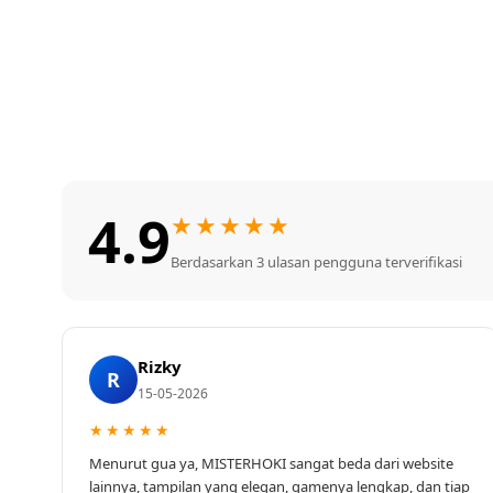
4.9
★★★★★
Berdasarkan 3 ulasan pengguna terverifikasi
Rizky
R
15-05-2026
★★★★★
Menurut gua ya, MISTERHOKI sangat beda dari website
lainnya, tampilan yang elegan, gamenya lengkap, dan tiap