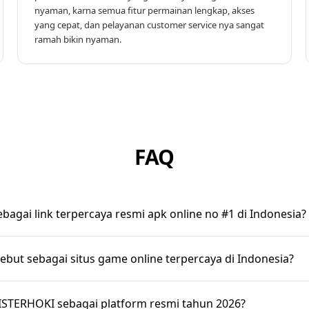
nyaman, karna semua fitur permainan lengkap, akses
yang cepat, dan pelayanan customer service nya sangat
ramah bikin nyaman.
FAQ
bagai link terpercaya resmi apk online no #1 di Indonesia?
lui liensi resmi yang memberikan pengelaman bermain yang opti
but sebagai situs game online terpercaya di Indonesia?
form manapun.
yaan karena menerapkan sistem proteksi data berlapis, proses t
STERHOKI sebagai platform resmi tahun 2026?
esponsif. Komitmen terhadap transparansi dan integritas menjadik