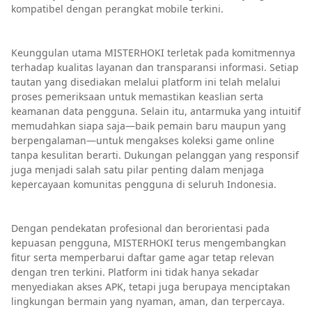
kompatibel dengan perangkat mobile terkini.
Keunggulan utama MISTERHOKI terletak pada komitmennya
terhadap kualitas layanan dan transparansi informasi. Setiap
tautan yang disediakan melalui platform ini telah melalui
proses pemeriksaan untuk memastikan keaslian serta
keamanan data pengguna. Selain itu, antarmuka yang intuitif
memudahkan siapa saja—baik pemain baru maupun yang
berpengalaman—untuk mengakses koleksi game online
tanpa kesulitan berarti. Dukungan pelanggan yang responsif
juga menjadi salah satu pilar penting dalam menjaga
kepercayaan komunitas pengguna di seluruh Indonesia.
Dengan pendekatan profesional dan berorientasi pada
kepuasan pengguna, MISTERHOKI terus mengembangkan
fitur serta memperbarui daftar game agar tetap relevan
dengan tren terkini. Platform ini tidak hanya sekadar
menyediakan akses APK, tetapi juga berupaya menciptakan
lingkungan bermain yang nyaman, aman, dan terpercaya.