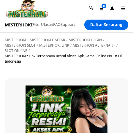
0
🔍
🛒
👤
☰
Fitur
Ulasan
FAQ
Support
MISTERHOKI
Daftar Sekarang
MISTERHOKI
/
MISTERHOKI DAFTAR
/
MISTERHOKI LOGIN
/
MISTERHOKI SLOT
/
MISTERHOKI LINK
/
MISTERHOKI ALTERNATIF
/
SLOT ONLINE
/
MISTERHOKI : Link Terpercaya Resmi Akses Apk Game Online No 1# Di
Indonesia