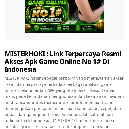
MISTERHOKI : Link Terpercaya Resmi
Akses Apk Game Online No 1# Di
Indonesia
MISTERHOKI hadir sebagai platform yang menawarkan akses
resmi dan terpercaya terhadap berbagai aplikasi game
online melalui tautan APK yang telah diverifikasi. Dengan
fokus pada kemudahan penggunaan dan keamanan, layanan
ini dirancang untuk memenuhi kebutuhan pemain yang
menginginkan pengalaman bermain yang stabil, cepat, dan
bebas dari gangguan teknis. Sebagai salah satu pilihan
terkemuka di Indonesia, MISTERHOKI menekankan proses
instalasi yang sederhana serta dukungan sistem yang