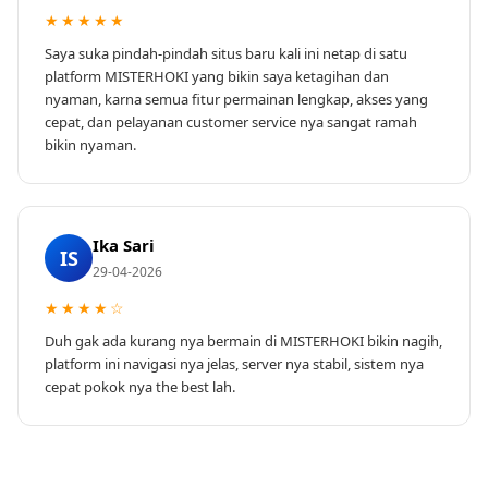
★★★★★
Saya suka pindah-pindah situs baru kali ini netap di satu
platform MISTERHOKI yang bikin saya ketagihan dan
nyaman, karna semua fitur permainan lengkap, akses yang
cepat, dan pelayanan customer service nya sangat ramah
bikin nyaman.
Ika Sari
IS
29-04-2026
★★★★☆
Duh gak ada kurang nya bermain di MISTERHOKI bikin nagih,
platform ini navigasi nya jelas, server nya stabil, sistem nya
cepat pokok nya the best lah.