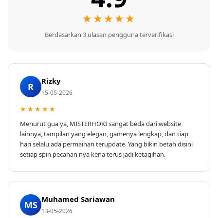
★★★★★
Berdasarkan 3 ulasan pengguna terverifikasi
Rizky
R
15-05-2026
★★★★★
Menurut gua ya, MISTERHOKI sangat beda dari website
lainnya, tampilan yang elegan, gamenya lengkap, dan tiap
hari selalu ada permainan terupdate. Yang bikin betah disini
setiap spin pecahan nya kena terus jadi ketagihan.
Muhamed Sariawan
MS
13-05-2026