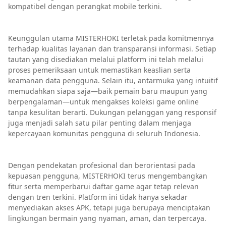
kompatibel dengan perangkat mobile terkini.
Keunggulan utama MISTERHOKI terletak pada komitmennya
terhadap kualitas layanan dan transparansi informasi. Setiap
tautan yang disediakan melalui platform ini telah melalui
proses pemeriksaan untuk memastikan keaslian serta
keamanan data pengguna. Selain itu, antarmuka yang intuitif
memudahkan siapa saja—baik pemain baru maupun yang
berpengalaman—untuk mengakses koleksi game online
tanpa kesulitan berarti. Dukungan pelanggan yang responsif
juga menjadi salah satu pilar penting dalam menjaga
kepercayaan komunitas pengguna di seluruh Indonesia.
Dengan pendekatan profesional dan berorientasi pada
kepuasan pengguna, MISTERHOKI terus mengembangkan
fitur serta memperbarui daftar game agar tetap relevan
dengan tren terkini. Platform ini tidak hanya sekadar
menyediakan akses APK, tetapi juga berupaya menciptakan
lingkungan bermain yang nyaman, aman, dan terpercaya.