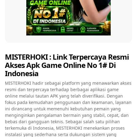
MISTERHOKI : Link Terpercaya Resmi
Akses Apk Game Online No 1# Di
Indonesia
MISTERHOKI hadir sebagai platform yang menawarkan akses
resmi dan terpercaya terhadap berbagai aplikasi game
online melalui tautan APK yang telah diverifikasi. Dengan
fokus pada kemudahan penggunaan dan keamanan, layanan
ini dirancang untuk memenuhi kebutuhan pemain yang
menginginkan pengalaman bermain yang stabil, cepat, dan
bebas dari gangguan teknis. Sebagai salah satu pilihan
terkemuka di Indonesia, MISTERHOKI menekankan proses
instalasi yang sederhana serta dukungan sistem yang