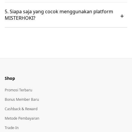
mengembangkan layanan agar tetap relevan, stabil, dan
MISTERHOKI menerapkan sistem keamanan berlapis yang
dapat diandalkan di seluruh wilayah Indonesia pada tahun
5. Siapa saja yang cocok menggunakan platform
mencakup enkripsi data, proteksi akun, dan monitoring
+
2026.
MISTERHOKI?
transaksi secara real-time. Setiap proses dirancang untuk
melindungi informasi pribadi serta memastikan setiap
Platform MISTERHOKI cocok bagi siapa saja yang mencari
aktivitas berjalan secara aman dan terkontrol.
situs game online resmi dan terpercaya di Indonesia. Baik
pengguna baru maupun berpengalaman dapat menikmati
layanan yang stabil, profesional, dan berorientasi pada
kepercayaan jangka panjang sepanjang tahun 2026.
Shop
Promosi Terbaru
Bonus Member Baru
Cashback & Reward
Metode Pembayaran
Trade-In