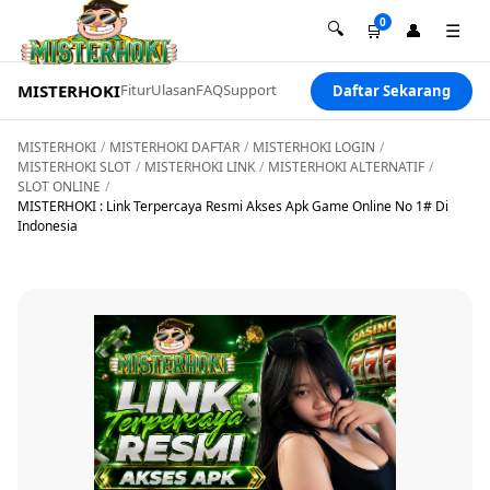
0
🔍
🛒
👤
☰
Fitur
Ulasan
FAQ
Support
MISTERHOKI
Daftar Sekarang
MISTERHOKI
/
MISTERHOKI DAFTAR
/
MISTERHOKI LOGIN
/
MISTERHOKI SLOT
/
MISTERHOKI LINK
/
MISTERHOKI ALTERNATIF
/
SLOT ONLINE
/
MISTERHOKI : Link Terpercaya Resmi Akses Apk Game Online No 1# Di
Indonesia