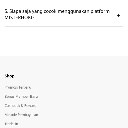
mengembangkan layanan agar tetap relevan, stabil, dan
MISTERHOKI menerapkan sistem keamanan berlapis yang
dapat diandalkan di seluruh wilayah Indonesia pada tahun
5. Siapa saja yang cocok menggunakan platform
mencakup enkripsi data, proteksi akun, dan monitoring
+
2026.
MISTERHOKI?
transaksi secara real-time. Setiap proses dirancang untuk
melindungi informasi pribadi serta memastikan setiap
Platform MISTERHOKI cocok bagi siapa saja yang mencari
aktivitas berjalan secara aman dan terkontrol.
situs game online resmi dan terpercaya di Indonesia. Baik
pengguna baru maupun berpengalaman dapat menikmati
layanan yang stabil, profesional, dan berorientasi pada
kepercayaan jangka panjang sepanjang tahun 2026.
Shop
Promosi Terbaru
Bonus Member Baru
Cashback & Reward
Metode Pembayaran
Trade-In