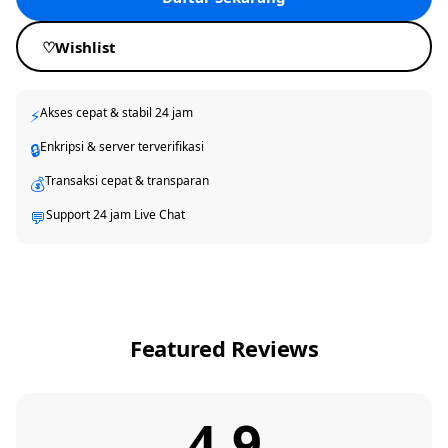
♡
Wishlist
Akses cepat & stabil 24 jam
⚡
Enkripsi & server terverifikasi
🔒
Transaksi cepat & transparan
💰
Support 24 jam Live Chat
💬
Featured Reviews
4.9