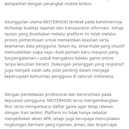
kompatibel dengan perangkat mobile terkini.
Keunggulan utama MISTERHOKI terletak pada komitmennya
terhadap kualitas layanan dan transparansi informasi. Setiap
tautan yang disediakan melalui platform ini telah melalui
proses pemeriksaan untuk memastikan keaslian serta
keamanan data pengguna. Selain itu, antarmuka yang intuitif
memudahkan siapa saja—baik pemain baru maupun yang
berpengalaman—untuk mengakses koleksi game online
tanpa kesulitan berarti. Dukungan pelanggan yang responsif
juga menjadi salah satu pilar penting dalam menjaga
kepercayaan komunitas pengguna di seluruh Indonesia.
Dengan pendekatan profesional dan berorientasi pada
kepuasan pengguna, MISTERHOKI terus mengembangkan
fitur serta memperbarui daftar game agar tetap relevan
dengan tren terkini. Platform ini tidak hanya sekadar
menyediakan akses APK, tetapi juga berupaya menciptakan
lingkungan bermain yang nyaman, aman, dan terpercaya.