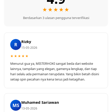
★★★★★
Berdasarkan 3 ulasan pengguna terverifikasi
Rizky
R
15-05-2026
★★★★★
Menurut gua ya, MISTERHOKI sangat beda dari website
lainnya, tampilan yang elegan, gamenya lengkap, dan tiap
hari selalu ada permainan terupdate. Yang bikin betah disini
setiap spin pecahan nya kena terus jadi ketagihan.
Muhamed Sariawan
MS
13-05-2026