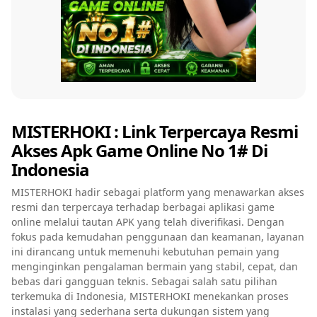
MISTERHOKI : Link Terpercaya Resmi
Akses Apk Game Online No 1# Di
Indonesia
MISTERHOKI hadir sebagai platform yang menawarkan akses
resmi dan terpercaya terhadap berbagai aplikasi game
online melalui tautan APK yang telah diverifikasi. Dengan
fokus pada kemudahan penggunaan dan keamanan, layanan
ini dirancang untuk memenuhi kebutuhan pemain yang
menginginkan pengalaman bermain yang stabil, cepat, dan
bebas dari gangguan teknis. Sebagai salah satu pilihan
terkemuka di Indonesia, MISTERHOKI menekankan proses
instalasi yang sederhana serta dukungan sistem yang