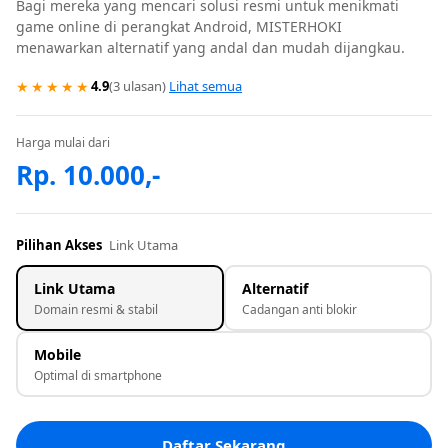
Bagi mereka yang mencari solusi resmi untuk menikmati
game online di perangkat Android, MISTERHOKI
menawarkan alternatif yang andal dan mudah dijangkau.
★★★★★
4.9
(3 ulasan)
Lihat semua
Harga mulai dari
Rp. 10.000,-
Pilihan Akses
Link Utama
Link Utama
Alternatif
Domain resmi & stabil
Cadangan anti blokir
Mobile
Optimal di smartphone
Daftar Sekarang