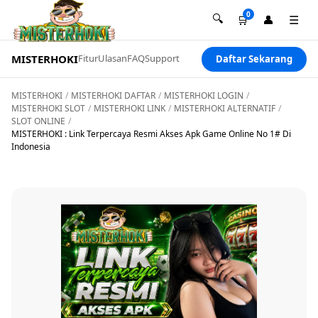
0
🔍
🛒
👤
☰
Fitur
Ulasan
FAQ
Support
MISTERHOKI
Daftar Sekarang
MISTERHOKI
/
MISTERHOKI DAFTAR
/
MISTERHOKI LOGIN
/
MISTERHOKI SLOT
/
MISTERHOKI LINK
/
MISTERHOKI ALTERNATIF
/
SLOT ONLINE
/
MISTERHOKI : Link Terpercaya Resmi Akses Apk Game Online No 1# Di
Indonesia