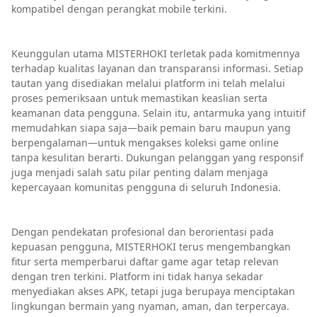
kompatibel dengan perangkat mobile terkini.
Keunggulan utama MISTERHOKI terletak pada komitmennya
terhadap kualitas layanan dan transparansi informasi. Setiap
tautan yang disediakan melalui platform ini telah melalui
proses pemeriksaan untuk memastikan keaslian serta
keamanan data pengguna. Selain itu, antarmuka yang intuitif
memudahkan siapa saja—baik pemain baru maupun yang
berpengalaman—untuk mengakses koleksi game online
tanpa kesulitan berarti. Dukungan pelanggan yang responsif
juga menjadi salah satu pilar penting dalam menjaga
kepercayaan komunitas pengguna di seluruh Indonesia.
Dengan pendekatan profesional dan berorientasi pada
kepuasan pengguna, MISTERHOKI terus mengembangkan
fitur serta memperbarui daftar game agar tetap relevan
dengan tren terkini. Platform ini tidak hanya sekadar
menyediakan akses APK, tetapi juga berupaya menciptakan
lingkungan bermain yang nyaman, aman, dan terpercaya.