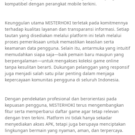
kompatibel dengan perangkat mobile terkini.
Keunggulan utama MISTERHOKI terletak pada komitmennya
terhadap kualitas layanan dan transparansi informasi. Setiap
tautan yang disediakan melalui platform ini telah melalui
proses pemeriksaan untuk memastikan keaslian serta
keamanan data pengguna. Selain itu, antarmuka yang intuitif
memudahkan siapa saja—baik pemain baru maupun yang
berpengalaman—untuk mengakses koleksi game online
tanpa kesulitan berarti. Dukungan pelanggan yang responsif
juga menjadi salah satu pilar penting dalam menjaga
kepercayaan komunitas pengguna di seluruh Indonesia.
Dengan pendekatan profesional dan berorientasi pada
kepuasan pengguna, MISTERHOKI terus mengembangkan
fitur serta memperbarui daftar game agar tetap relevan
dengan tren terkini. Platform ini tidak hanya sekadar
menyediakan akses APK, tetapi juga berupaya menciptakan
lingkungan bermain yang nyaman, aman, dan terpercaya.