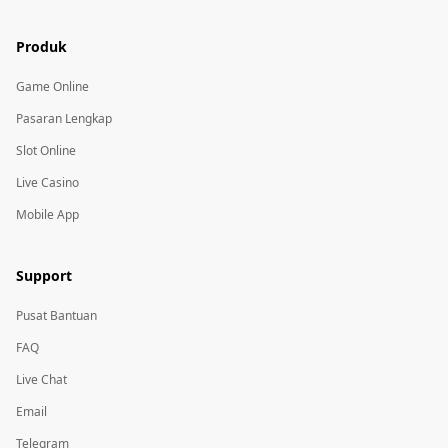
Produk
Game Online
Pasaran Lengkap
Slot Online
Live Casino
Mobile App
Support
Pusat Bantuan
FAQ
Live Chat
Email
Telegram