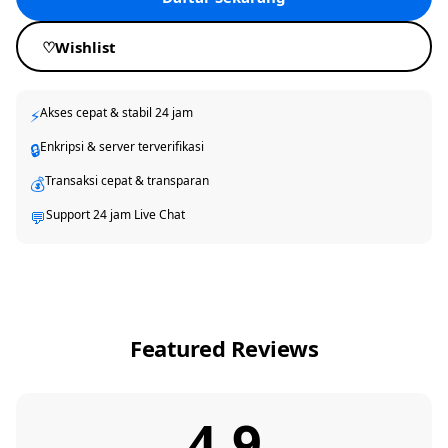
♡
Wishlist
Akses cepat & stabil 24 jam
⚡
Enkripsi & server terverifikasi
🔒
Transaksi cepat & transparan
💰
Support 24 jam Live Chat
💬
Featured Reviews
4.9