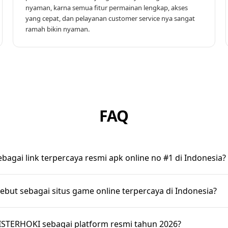
nyaman, karna semua fitur permainan lengkap, akses
yang cepat, dan pelayanan customer service nya sangat
ramah bikin nyaman.
FAQ
bagai link terpercaya resmi apk online no #1 di Indonesia?
lui liensi resmi yang memberikan pengelaman bermain yang opti
but sebagai situs game online terpercaya di Indonesia?
form manapun.
yaan karena menerapkan sistem proteksi data berlapis, proses t
STERHOKI sebagai platform resmi tahun 2026?
esponsif. Komitmen terhadap transparansi dan integritas menjadik