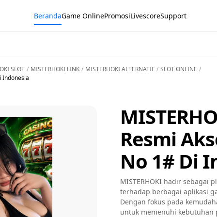
Beranda
Game Online
Promosi
Livescore
Support
OKI SLOT
/
MISTERHOKI LINK
/
MISTERHOKI ALTERNATIF
/
SLOT ONLINE
/
 Indonesia
MISTERHOK
Resmi Aks
No 1# Di I
MISTERHOKI hadir sebagai pl
terhadap berbagai aplikasi ga
Dengan fokus pada kemudaha
untuk memenuhi kebutuhan 