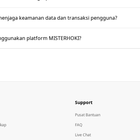
makan keamanan.
terletak pada kombinasi teknologi modern, antarmuka yang mud
enjaga keamanan data dan transaksi pengguna?
ini terus mengembangkan layanan agar tetap relevan, stabil, da
026.
keamanan berlapis yang mencakup enkripsi data, proteksi akun, 
menggunakan platform MISTERHOKI?
 dirancang untuk melindungi informasi pribadi serta memastikan se
 siapa saja yang mencari situs game online resmi dan terpercaya
at menikmati layanan yang stabil, profesional, dan berorientas
Support
Pusat Bantuan
gkap
FAQ
Live Chat