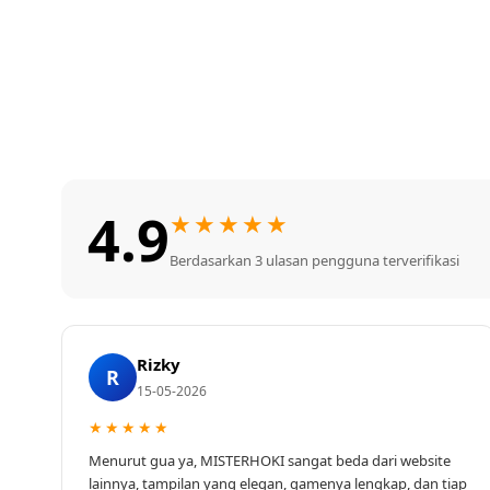
4.9
★★★★★
Berdasarkan 3 ulasan pengguna terverifikasi
Rizky
R
15-05-2026
★★★★★
Menurut gua ya, MISTERHOKI sangat beda dari website
lainnya, tampilan yang elegan, gamenya lengkap, dan tiap