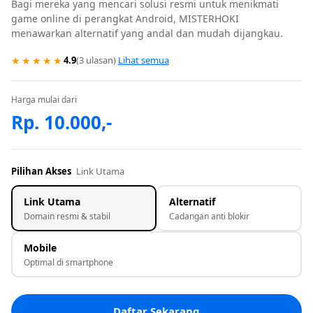
Bagi mereka yang mencari solusi resmi untuk menikmati
game online di perangkat Android, MISTERHOKI
menawarkan alternatif yang andal dan mudah dijangkau.
★★★★★
4.9
(3 ulasan)
Lihat semua
Harga mulai dari
Rp. 10.000,-
Pilihan Akses
Link Utama
Link Utama
Alternatif
Domain resmi & stabil
Cadangan anti blokir
Mobile
Optimal di smartphone
Daftar Sekarang