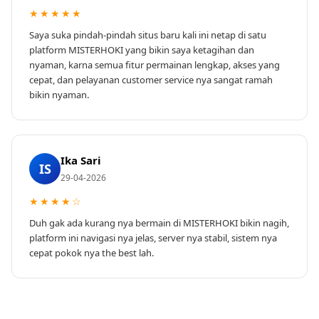
★★★★★
Saya suka pindah-pindah situs baru kali ini netap di satu
platform MISTERHOKI yang bikin saya ketagihan dan
nyaman, karna semua fitur permainan lengkap, akses yang
cepat, dan pelayanan customer service nya sangat ramah
bikin nyaman.
Ika Sari
IS
29-04-2026
★★★★☆
Duh gak ada kurang nya bermain di MISTERHOKI bikin nagih,
platform ini navigasi nya jelas, server nya stabil, sistem nya
cepat pokok nya the best lah.