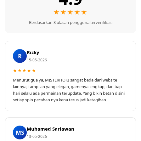
★★★★★
Berdasarkan 3 ulasan pengguna terverifikasi
Rizky
R
15-05-2026
★★★★★
Menurut gua ya, MISTERHOKI sangat beda dari website
lainnya, tampilan yang elegan, gamenya lengkap, dan tiap
hari selalu ada permainan terupdate. Yang bikin betah disini
setiap spin pecahan nya kena terus jadi ketagihan.
Muhamed Sariawan
MS
13-05-2026