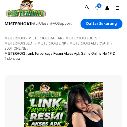
0
🔍
🛒
👤
☰
Fitur
Ulasan
FAQ
Support
MISTERHOKI
Daftar Sekarang
MISTERHOKI
/
MISTERHOKI DAFTAR
/
MISTERHOKI LOGIN
/
MISTERHOKI SLOT
/
MISTERHOKI LINK
/
MISTERHOKI ALTERNATIF
/
SLOT ONLINE
/
MISTERHOKI : Link Terpercaya Resmi Akses Apk Game Online No 1# Di
Indonesia