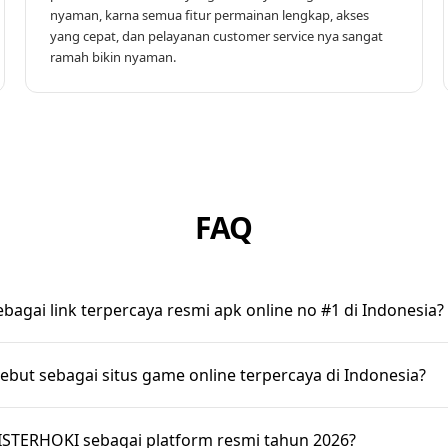
nyaman, karna semua fitur permainan lengkap, akses
yang cepat, dan pelayanan customer service nya sangat
ramah bikin nyaman.
FAQ
bagai link terpercaya resmi apk online no #1 di Indonesia?
lui liensi resmi yang memberikan pengelaman bermain yang opti
but sebagai situs game online terpercaya di Indonesia?
form manapun.
yaan karena menerapkan sistem proteksi data berlapis, proses t
STERHOKI sebagai platform resmi tahun 2026?
esponsif. Komitmen terhadap transparansi dan integritas menjadik