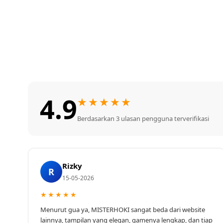
4.9
★★★★★
Berdasarkan 3 ulasan pengguna terverifikasi
Rizky
R
15-05-2026
★★★★★
Menurut gua ya, MISTERHOKI sangat beda dari website
lainnya, tampilan yang elegan, gamenya lengkap, dan tiap