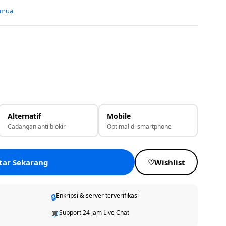
emua
Alternatif
Mobile
Cadangan anti blokir
Optimal di smartphone
tar Sekarang
♡
Wishlist
Enkripsi & server terverifikasi
🔒
Support 24 jam Live Chat
💬