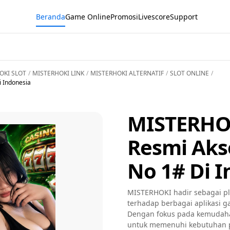
Beranda
Game Online
Promosi
Livescore
Support
OKI SLOT
/
MISTERHOKI LINK
/
MISTERHOKI ALTERNATIF
/
SLOT ONLINE
/
 Indonesia
MISTERHOK
Resmi Aks
No 1# Di I
MISTERHOKI hadir sebagai pl
terhadap berbagai aplikasi ga
Dengan fokus pada kemudaha
untuk memenuhi kebutuhan 