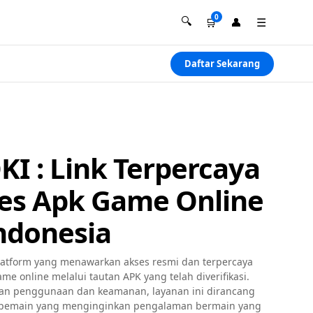
0
🔍
🛒
👤
☰
Daftar Sekarang
I : Link Terpercaya
es Apk Game Online
ndonesia
atform yang menawarkan akses resmi dan terpercaya
me online melalui tautan APK yang telah diverifikasi.
n penggunaan dan keamanan, layanan ini dirancang
pemain yang menginginkan pengalaman bermain yang