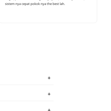
sistem nya cepat pokok nya the best lah.
+
mal, dan sesnasi bermain yang
+
ransaksi yang cepat dan aman,
+
an platform ini pilihan utama