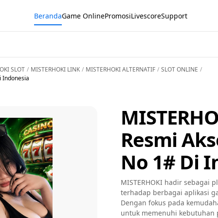
Beranda
Game Online
Promosi
Livescore
Support
OKI SLOT
/
MISTERHOKI LINK
/
MISTERHOKI ALTERNATIF
/
SLOT ONLINE
/
 Indonesia
MISTERHOK
Resmi Aks
No 1# Di I
MISTERHOKI hadir sebagai pl
terhadap berbagai aplikasi ga
Dengan fokus pada kemudaha
untuk memenuhi kebutuhan 