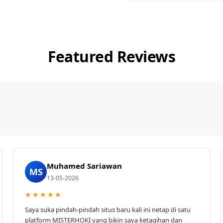
Featured Reviews
Muhamed Sariawan
MS
13-05-2026
★★★★★
Saya suka pindah-pindah situs baru kali ini netap di satu
platform MISTERHOKI yang bikin saya ketagihan dan