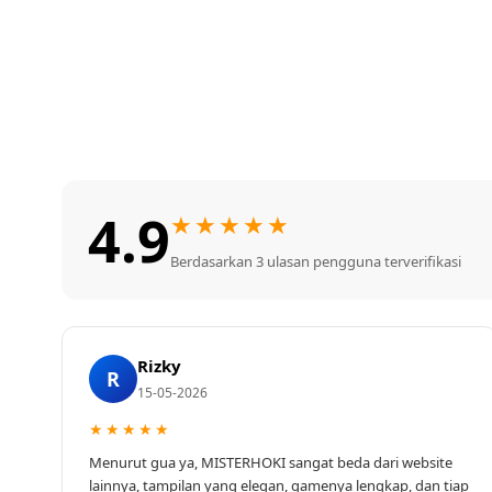
4.9
★★★★★
Berdasarkan 3 ulasan pengguna terverifikasi
Rizky
R
15-05-2026
★★★★★
Menurut gua ya, MISTERHOKI sangat beda dari website
lainnya, tampilan yang elegan, gamenya lengkap, dan tiap