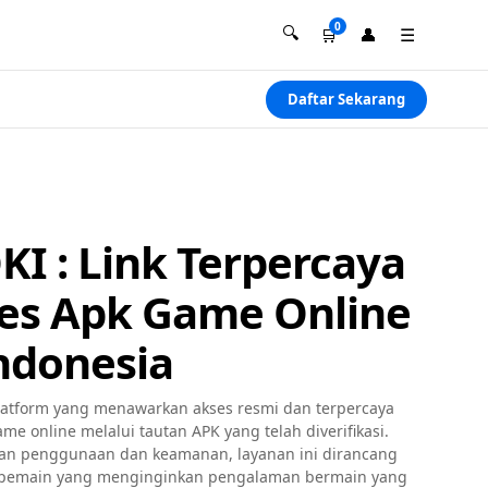
0
🔍
🛒
👤
☰
Daftar Sekarang
I : Link Terpercaya
es Apk Game Online
ndonesia
atform yang menawarkan akses resmi dan terpercaya
me online melalui tautan APK yang telah diverifikasi.
n penggunaan dan keamanan, layanan ini dirancang
pemain yang menginginkan pengalaman bermain yang