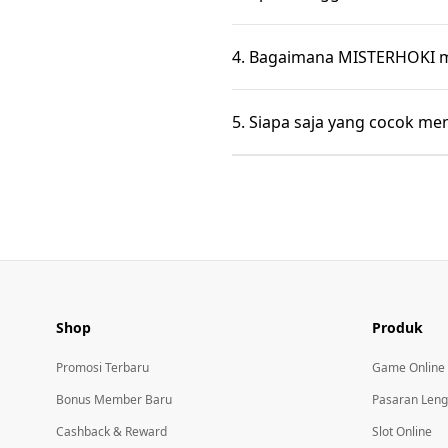
bagi pengguna yang menguta
Keunggulan utama MISTERHOKI 
4. Bagaimana MISTERHOKI m
kenyamanan pengguna. Platform 
wilayah Indonesia pada tahun 2
MISTERHOKI menerapkan sistem 
5. Siapa saja yang cocok 
secara real-time. Setiap proses
aman dan terkontrol.
Platform MISTERHOKI cocok bagi
baru maupun berpengalaman dap
panjang sepanjang tahun 2026.
Shop
Produk
Promosi Terbaru
Game Online
Bonus Member Baru
Pasaran Len
Cashback & Reward
Slot Online