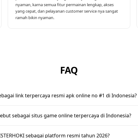
nyaman, karna semua fitur permainan lengkap, akses
yang cepat, dan pelayanan customer service nya sangat
ramah bikin nyaman.
FAQ
bagai link terpercaya resmi apk online no #1 di Indonesia?
lui liensi resmi yang memberikan pengelaman bermain yang opti
but sebagai situs game online terpercaya di Indonesia?
form manapun.
yaan karena menerapkan sistem proteksi data berlapis, proses t
STERHOKI sebagai platform resmi tahun 2026?
esponsif. Komitmen terhadap transparansi dan integritas menjadik