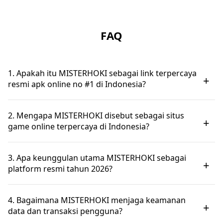
FAQ
1. Apakah itu MISTERHOKI sebagai link terpercaya
+
resmi apk online no #1 di Indonesia?
MISTERHOKI sudah di akui melalui liensi resmi yang
2. Mengapa MISTERHOKI disebut sebagai situs
memberikan pengelaman bermain yang optimal, dan sesnasi
+
game online terpercaya di Indonesia?
bermain yang lebih menyenangkan dari platform manapun.
MISTERHOKI memperoleh kepercayaan karena menerapkan
3. Apa keunggulan utama MISTERHOKI sebagai
sistem proteksi data berlapis, proses transaksi yang cepat
+
platform resmi tahun 2026?
dan aman, serta layanan pelanggan yang responsif.
Komitmen terhadap transparansi dan integritas menjadikan
Keunggulan utama MISTERHOKI terletak pada kombinasi
platform ini pilihan utama bagi pengguna yang
4. Bagaimana MISTERHOKI menjaga keamanan
teknologi modern, antarmuka yang mudah digunakan, dan
+
mengutamakan keamanan.
data dan transaksi pengguna?
fokus pada kenyamanan pengguna. Platform ini terus