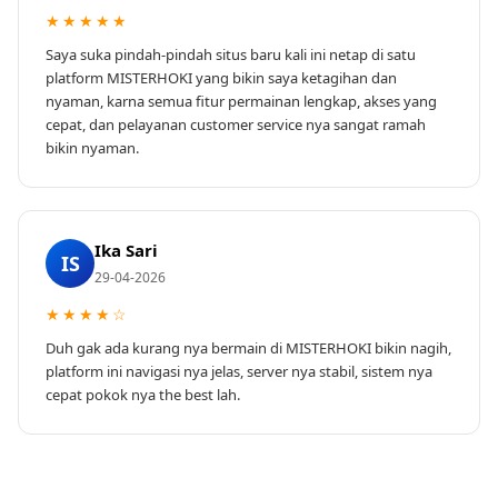
★★★★★
Saya suka pindah-pindah situs baru kali ini netap di satu
platform MISTERHOKI yang bikin saya ketagihan dan
nyaman, karna semua fitur permainan lengkap, akses yang
cepat, dan pelayanan customer service nya sangat ramah
bikin nyaman.
Ika Sari
IS
29-04-2026
★★★★☆
Duh gak ada kurang nya bermain di MISTERHOKI bikin nagih,
platform ini navigasi nya jelas, server nya stabil, sistem nya
cepat pokok nya the best lah.