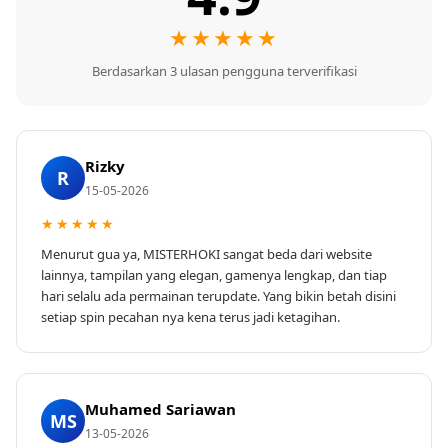
★★★★★
Berdasarkan 3 ulasan pengguna terverifikasi
Rizky
R
15-05-2026
★★★★★
Menurut gua ya, MISTERHOKI sangat beda dari website
lainnya, tampilan yang elegan, gamenya lengkap, dan tiap
hari selalu ada permainan terupdate. Yang bikin betah disini
setiap spin pecahan nya kena terus jadi ketagihan.
Muhamed Sariawan
MS
13-05-2026