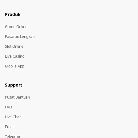
Produk
Game Online
Pasaran Lengkap
Slot Online
Live Casino
Mobile App
Support
Pusat Bantuan
FAQ
Live Chat
Email
Telegram