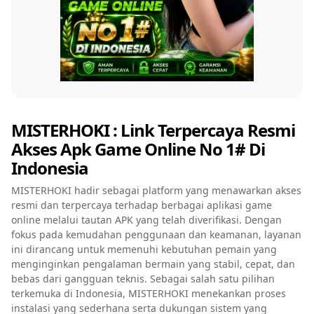
MISTERHOKI : Link Terpercaya Resmi
Akses Apk Game Online No 1# Di
Indonesia
MISTERHOKI hadir sebagai platform yang menawarkan akses
resmi dan terpercaya terhadap berbagai aplikasi game
online melalui tautan APK yang telah diverifikasi. Dengan
fokus pada kemudahan penggunaan dan keamanan, layanan
ini dirancang untuk memenuhi kebutuhan pemain yang
menginginkan pengalaman bermain yang stabil, cepat, dan
bebas dari gangguan teknis. Sebagai salah satu pilihan
terkemuka di Indonesia, MISTERHOKI menekankan proses
instalasi yang sederhana serta dukungan sistem yang