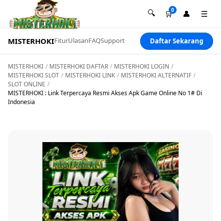
0
🔍
🛒
👤
☰
Fitur
Ulasan
FAQ
Support
MISTERHOKI
Daftar Sekarang
MISTERHOKI
/
MISTERHOKI DAFTAR
/
MISTERHOKI LOGIN
/
MISTERHOKI SLOT
/
MISTERHOKI LINK
/
MISTERHOKI ALTERNATIF
/
SLOT ONLINE
/
MISTERHOKI : Link Terpercaya Resmi Akses Apk Game Online No 1# Di
Indonesia