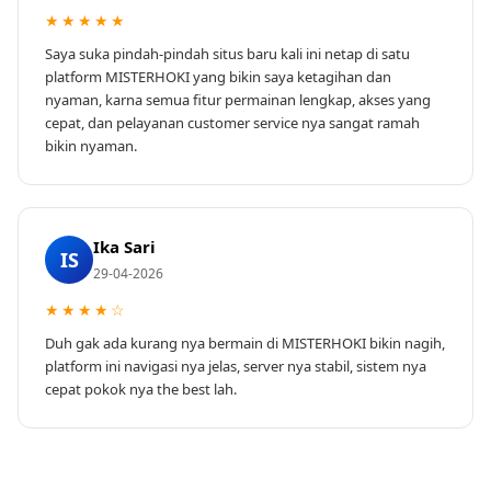
★★★★★
Saya suka pindah-pindah situs baru kali ini netap di satu
platform MISTERHOKI yang bikin saya ketagihan dan
nyaman, karna semua fitur permainan lengkap, akses yang
cepat, dan pelayanan customer service nya sangat ramah
bikin nyaman.
Ika Sari
IS
29-04-2026
★★★★☆
Duh gak ada kurang nya bermain di MISTERHOKI bikin nagih,
platform ini navigasi nya jelas, server nya stabil, sistem nya
cepat pokok nya the best lah.