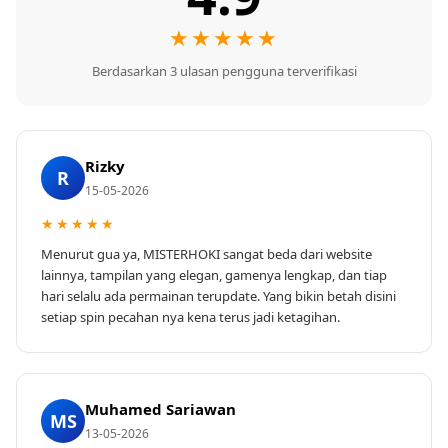
★★★★★
Berdasarkan 3 ulasan pengguna terverifikasi
Rizky
R
15-05-2026
★★★★★
Menurut gua ya, MISTERHOKI sangat beda dari website
lainnya, tampilan yang elegan, gamenya lengkap, dan tiap
hari selalu ada permainan terupdate. Yang bikin betah disini
setiap spin pecahan nya kena terus jadi ketagihan.
Muhamed Sariawan
MS
13-05-2026