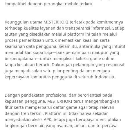
kompatibel dengan perangkat mobile terkini.
Keunggulan utama MISTERHOKI terletak pada komitmennya
terhadap kualitas layanan dan transparansi informasi. Setiap
tautan yang disediakan melalui platform ini telah melalui
proses pemeriksaan untuk memastikan keaslian serta
keamanan data pengguna. Selain itu, antarmuka yang intuitif
memudahkan siapa saja—baik pemain baru maupun yang
berpengalaman—untuk mengakses koleksi game online
tanpa kesulitan berarti. Dukungan pelanggan yang responsif
juga menjadi salah satu pilar penting dalam menjaga
kepercayaan komunitas pengguna di seluruh Indonesia.
Dengan pendekatan profesional dan berorientasi pada
kepuasan pengguna, MISTERHOKI terus mengembangkan
fitur serta memperbarui daftar game agar tetap relevan
dengan tren terkini. Platform ini tidak hanya sekadar
menyediakan akses APK, tetapi juga berupaya menciptakan
lingkungan bermain yang nyaman, aman, dan terpercaya.