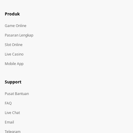
Produk
Game Online
Pasaran Lengkap
Slot Online
Live Casino
Mobile App
Support
Pusat Bantuan
FAQ
Live Chat
Email
Telegram