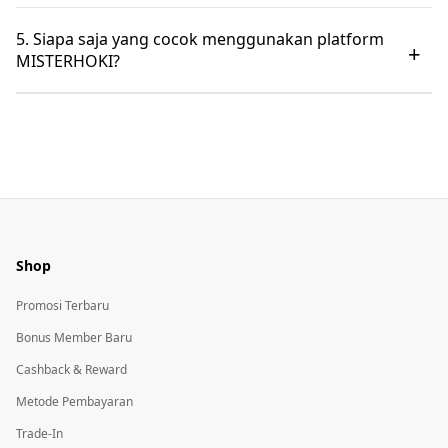
mengembangkan layanan agar tetap relevan, stabil, dan
MISTERHOKI menerapkan sistem keamanan berlapis yang
dapat diandalkan di seluruh wilayah Indonesia pada tahun
5. Siapa saja yang cocok menggunakan platform
mencakup enkripsi data, proteksi akun, dan monitoring
+
2026.
MISTERHOKI?
transaksi secara real-time. Setiap proses dirancang untuk
melindungi informasi pribadi serta memastikan setiap
Platform MISTERHOKI cocok bagi siapa saja yang mencari
aktivitas berjalan secara aman dan terkontrol.
situs game online resmi dan terpercaya di Indonesia. Baik
pengguna baru maupun berpengalaman dapat menikmati
layanan yang stabil, profesional, dan berorientasi pada
kepercayaan jangka panjang sepanjang tahun 2026.
Shop
Promosi Terbaru
Bonus Member Baru
Cashback & Reward
Metode Pembayaran
Trade-In