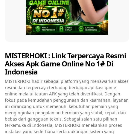
MISTERHOKI : Link Terpercaya Resmi
Akses Apk Game Online No 1# Di
Indonesia
MISTERHOKI hadir sebagai platform yang menawarkan akses
resmi dan terpercaya terhadap berbagai aplikasi game
online melalui tautan APK yang telah diverifikasi. Dengan
fokus pada kemudahan penggunaan dan keamanan, layanan
ini dirancang untuk memenuhi kebutuhan pemain yang
menginginkan pengalaman bermain yang stabil, cepat, dan
bebas dari gangguan teknis. Sebagai salah satu pilihan
terkemuka di Indonesia, MISTERHOKI menekankan proses
instalasi yang sederhana serta dukungan sistem yang