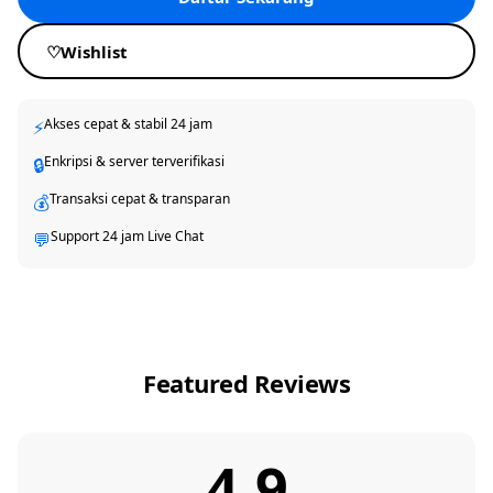
♡
Wishlist
Akses cepat & stabil 24 jam
⚡
Enkripsi & server terverifikasi
🔒
Transaksi cepat & transparan
💰
Support 24 jam Live Chat
💬
Featured Reviews
4.9