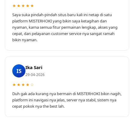
★★★★★
Saya suka pindah-pindah situs baru kali ini netap di satu
platform MISTERHOKI yang bikin saya ketagihan dan
nyaman, karna semua fitur permainan lengkap, akses yang
cepat, dan pelayanan customer service nya sangat ramah
bikin nyaman.
Ika Sari
IS
29-04-2026
★★★★☆
Duh gak ada kurang nya bermain di MISTERHOKI bikin nagih,
platform ini navigasi nya jelas, server nya stabil, sistem nya
cepat pokok nya the best lah.