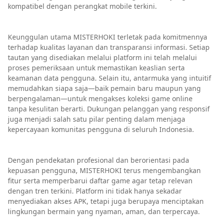
kompatibel dengan perangkat mobile terkini.
Keunggulan utama MISTERHOKI terletak pada komitmennya
terhadap kualitas layanan dan transparansi informasi. Setiap
tautan yang disediakan melalui platform ini telah melalui
proses pemeriksaan untuk memastikan keaslian serta
keamanan data pengguna. Selain itu, antarmuka yang intuitif
memudahkan siapa saja—baik pemain baru maupun yang
berpengalaman—untuk mengakses koleksi game online
tanpa kesulitan berarti. Dukungan pelanggan yang responsif
juga menjadi salah satu pilar penting dalam menjaga
kepercayaan komunitas pengguna di seluruh Indonesia.
Dengan pendekatan profesional dan berorientasi pada
kepuasan pengguna, MISTERHOKI terus mengembangkan
fitur serta memperbarui daftar game agar tetap relevan
dengan tren terkini. Platform ini tidak hanya sekadar
menyediakan akses APK, tetapi juga berupaya menciptakan
lingkungan bermain yang nyaman, aman, dan terpercaya.