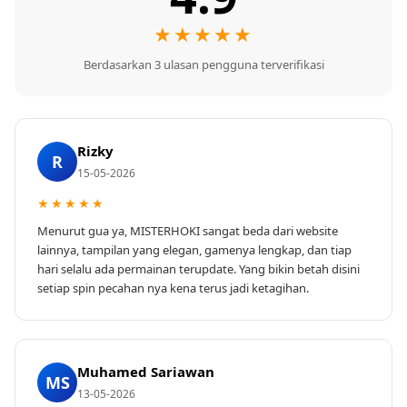
★★★★★
Berdasarkan 3 ulasan pengguna terverifikasi
Rizky
R
15-05-2026
★★★★★
Menurut gua ya, MISTERHOKI sangat beda dari website
lainnya, tampilan yang elegan, gamenya lengkap, dan tiap
hari selalu ada permainan terupdate. Yang bikin betah disini
setiap spin pecahan nya kena terus jadi ketagihan.
Muhamed Sariawan
MS
13-05-2026