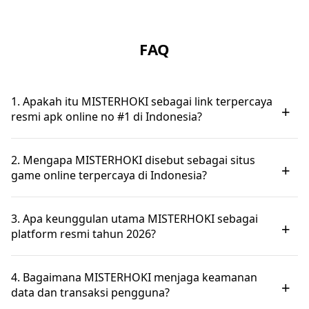
FAQ
1. Apakah itu MISTERHOKI sebagai link terpercaya
+
resmi apk online no #1 di Indonesia?
MISTERHOKI sudah di akui melalui liensi resmi yang
2. Mengapa MISTERHOKI disebut sebagai situs
memberikan pengelaman bermain yang optimal, dan sesnasi
+
game online terpercaya di Indonesia?
bermain yang lebih menyenangkan dari platform manapun.
MISTERHOKI memperoleh kepercayaan karena menerapkan
3. Apa keunggulan utama MISTERHOKI sebagai
sistem proteksi data berlapis, proses transaksi yang cepat
+
platform resmi tahun 2026?
dan aman, serta layanan pelanggan yang responsif.
Komitmen terhadap transparansi dan integritas menjadikan
Keunggulan utama MISTERHOKI terletak pada kombinasi
platform ini pilihan utama bagi pengguna yang
4. Bagaimana MISTERHOKI menjaga keamanan
teknologi modern, antarmuka yang mudah digunakan, dan
+
mengutamakan keamanan.
data dan transaksi pengguna?
fokus pada kenyamanan pengguna. Platform ini terus