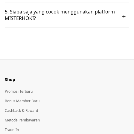
mengembangkan layanan agar tetap relevan, stabil, dan
MISTERHOKI menerapkan sistem keamanan berlapis yang
dapat diandalkan di seluruh wilayah Indonesia pada tahun
5. Siapa saja yang cocok menggunakan platform
mencakup enkripsi data, proteksi akun, dan monitoring
+
2026.
MISTERHOKI?
transaksi secara real-time. Setiap proses dirancang untuk
melindungi informasi pribadi serta memastikan setiap
Platform MISTERHOKI cocok bagi siapa saja yang mencari
aktivitas berjalan secara aman dan terkontrol.
situs game online resmi dan terpercaya di Indonesia. Baik
pengguna baru maupun berpengalaman dapat menikmati
layanan yang stabil, profesional, dan berorientasi pada
kepercayaan jangka panjang sepanjang tahun 2026.
Shop
Promosi Terbaru
Bonus Member Baru
Cashback & Reward
Metode Pembayaran
Trade-In