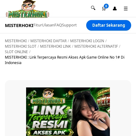
0
🔍
🛒
👤
☰
Fitur
Ulasan
FAQ
Support
MISTERHOKI
Daftar Sekarang
MISTERHOKI
/
MISTERHOKI DAFTAR
/
MISTERHOKI LOGIN
/
MISTERHOKI SLOT
/
MISTERHOKI LINK
/
MISTERHOKI ALTERNATIF
/
SLOT ONLINE
/
MISTERHOKI : Link Terpercaya Resmi Akses Apk Game Online No 1# Di
Indonesia