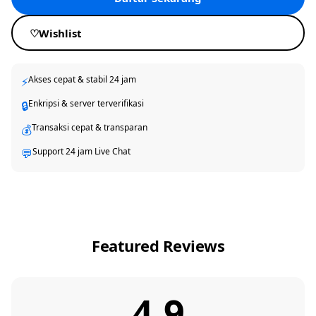
♡
Wishlist
Akses cepat & stabil 24 jam
⚡
Enkripsi & server terverifikasi
🔒
Transaksi cepat & transparan
💰
Support 24 jam Live Chat
💬
Featured Reviews
4.9