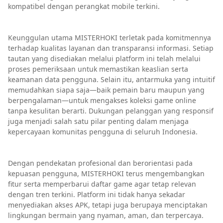
kompatibel dengan perangkat mobile terkini.
Keunggulan utama MISTERHOKI terletak pada komitmennya
terhadap kualitas layanan dan transparansi informasi. Setiap
tautan yang disediakan melalui platform ini telah melalui
proses pemeriksaan untuk memastikan keaslian serta
keamanan data pengguna. Selain itu, antarmuka yang intuitif
memudahkan siapa saja—baik pemain baru maupun yang
berpengalaman—untuk mengakses koleksi game online
tanpa kesulitan berarti. Dukungan pelanggan yang responsif
juga menjadi salah satu pilar penting dalam menjaga
kepercayaan komunitas pengguna di seluruh Indonesia.
Dengan pendekatan profesional dan berorientasi pada
kepuasan pengguna, MISTERHOKI terus mengembangkan
fitur serta memperbarui daftar game agar tetap relevan
dengan tren terkini. Platform ini tidak hanya sekadar
menyediakan akses APK, tetapi juga berupaya menciptakan
lingkungan bermain yang nyaman, aman, dan terpercaya.