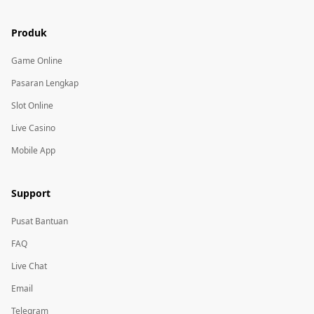
Produk
Game Online
Pasaran Lengkap
Slot Online
Live Casino
Mobile App
Support
Pusat Bantuan
FAQ
Live Chat
Email
Telegram