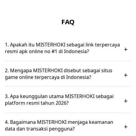
FAQ
1. Apakah itu MISTERHOKI sebagai link terpercaya
+
resmi apk online no #1 di Indonesia?
MISTERHOKI sudah di akui melalui liensi resmi yang
2. Mengapa MISTERHOKI disebut sebagai situs
memberikan pengelaman bermain yang optimal, dan sesnasi
+
game online terpercaya di Indonesia?
bermain yang lebih menyenangkan dari platform manapun.
MISTERHOKI memperoleh kepercayaan karena menerapkan
3. Apa keunggulan utama MISTERHOKI sebagai
sistem proteksi data berlapis, proses transaksi yang cepat
+
platform resmi tahun 2026?
dan aman, serta layanan pelanggan yang responsif.
Komitmen terhadap transparansi dan integritas menjadikan
Keunggulan utama MISTERHOKI terletak pada kombinasi
platform ini pilihan utama bagi pengguna yang
4. Bagaimana MISTERHOKI menjaga keamanan
teknologi modern, antarmuka yang mudah digunakan, dan
+
mengutamakan keamanan.
data dan transaksi pengguna?
fokus pada kenyamanan pengguna. Platform ini terus