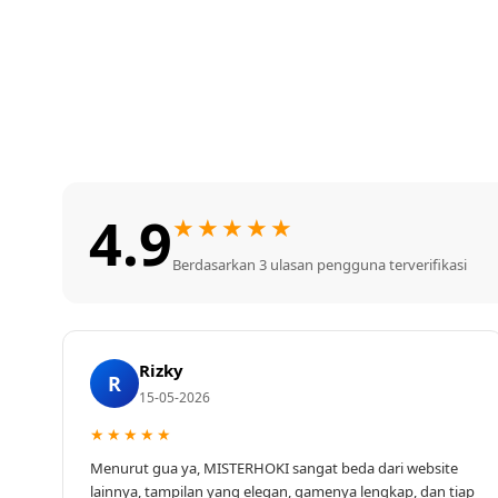
4.9
★★★★★
Berdasarkan 3 ulasan pengguna terverifikasi
Rizky
R
15-05-2026
★★★★★
Menurut gua ya, MISTERHOKI sangat beda dari website
lainnya, tampilan yang elegan, gamenya lengkap, dan tiap