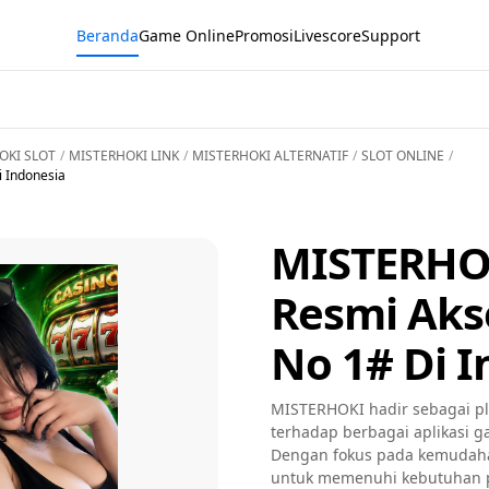
Beranda
Game Online
Promosi
Livescore
Support
OKI SLOT
/
MISTERHOKI LINK
/
MISTERHOKI ALTERNATIF
/
SLOT ONLINE
/
 Indonesia
MISTERHOK
Resmi Aks
No 1# Di I
MISTERHOKI hadir sebagai pl
terhadap berbagai aplikasi ga
Dengan fokus pada kemudaha
untuk memenuhi kebutuhan 