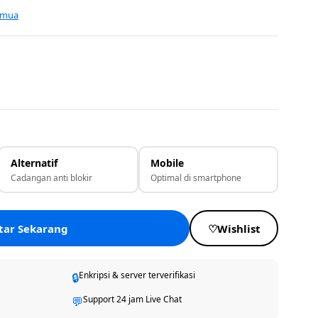
emua
Alternatif
Mobile
Cadangan anti blokir
Optimal di smartphone
tar Sekarang
♡
Wishlist
Enkripsi & server terverifikasi
🔒
Support 24 jam Live Chat
💬