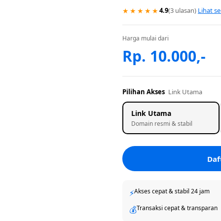
★★★★★
4.9
(3 ulasan)
Lihat s
Harga mulai dari
Rp. 10.000,-
Pilihan Akses
Link Utama
Link Utama
Domain resmi & stabil
Daf
Akses cepat & stabil 24 jam
⚡
Transaksi cepat & transparan
💰