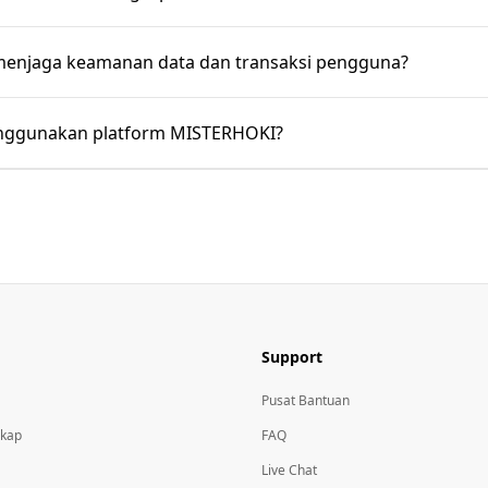
makan keamanan.
terletak pada kombinasi teknologi modern, antarmuka yang mud
enjaga keamanan data dan transaksi pengguna?
ini terus mengembangkan layanan agar tetap relevan, stabil, da
026.
keamanan berlapis yang mencakup enkripsi data, proteksi akun, 
menggunakan platform MISTERHOKI?
 dirancang untuk melindungi informasi pribadi serta memastikan se
 siapa saja yang mencari situs game online resmi dan terpercaya
at menikmati layanan yang stabil, profesional, dan berorientas
Support
Pusat Bantuan
gkap
FAQ
Live Chat