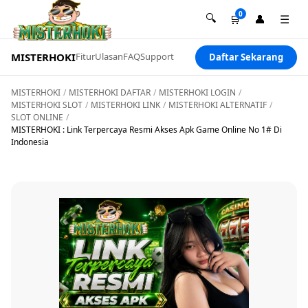
0
🔍
🛒
👤
☰
Fitur
Ulasan
FAQ
Support
MISTERHOKI
Daftar Sekarang
MISTERHOKI
/
MISTERHOKI DAFTAR
/
MISTERHOKI LOGIN
/
MISTERHOKI SLOT
/
MISTERHOKI LINK
/
MISTERHOKI ALTERNATIF
/
SLOT ONLINE
/
MISTERHOKI : Link Terpercaya Resmi Akses Apk Game Online No 1# Di
Indonesia