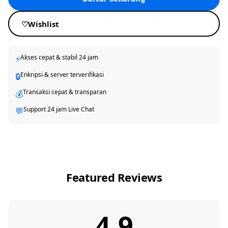
♡
Wishlist
Akses cepat & stabil 24 jam
⚡
Enkripsi & server terverifikasi
🔒
Transaksi cepat & transparan
💰
Support 24 jam Live Chat
💬
Featured Reviews
4.9