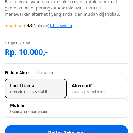
Bagi mereka yang mencari solusi resmi untuk menikmati
game online di perangkat Android, MISTERHOKI
menawarkan alternatif yang andal dan mudah dijangkau.
★★★★★
4.9
(3 ulasan)
Lihat semua
Harga mulai dari
Rp. 10.000,-
Pilihan Akses
Link Utama
Link Utama
Alternatif
Domain resmi & stabil
Cadangan anti blokir
Mobile
Optimal di smartphone
Daftar Sekarang