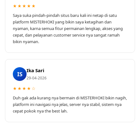
★★★★★
Saya suka pindah-pindah situs baru kali ini netap di satu
platform MISTERHOKI yang bikin saya ketagihan dan
nyaman, karna semua fitur permainan lengkap, akses yang
cepat, dan pelayanan customer service nya sangat ramah
bikin nyaman.
Ika Sari
IS
29-04-2026
★★★★☆
Duh gak ada kurang nya bermain di MISTERHOKI bikin nagih,
platform ini navigasi nya jelas, server nya stabil, sistem nya
cepat pokok nya the best lah.