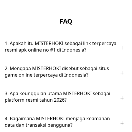
FAQ
1. Apakah itu MISTERHOKI sebagai link terpercaya
+
resmi apk online no #1 di Indonesia?
MISTERHOKI sudah di akui melalui liensi resmi yang
2. Mengapa MISTERHOKI disebut sebagai situs
memberikan pengelaman bermain yang optimal, dan sesnasi
+
game online terpercaya di Indonesia?
bermain yang lebih menyenangkan dari platform manapun.
MISTERHOKI memperoleh kepercayaan karena menerapkan
3. Apa keunggulan utama MISTERHOKI sebagai
sistem proteksi data berlapis, proses transaksi yang cepat
+
platform resmi tahun 2026?
dan aman, serta layanan pelanggan yang responsif.
Komitmen terhadap transparansi dan integritas menjadikan
Keunggulan utama MISTERHOKI terletak pada kombinasi
platform ini pilihan utama bagi pengguna yang
4. Bagaimana MISTERHOKI menjaga keamanan
teknologi modern, antarmuka yang mudah digunakan, dan
+
mengutamakan keamanan.
data dan transaksi pengguna?
fokus pada kenyamanan pengguna. Platform ini terus