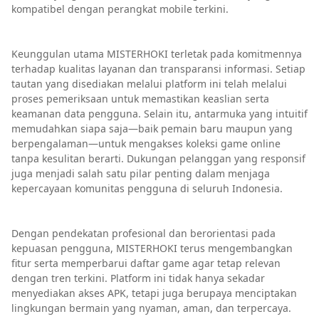
kompatibel dengan perangkat mobile terkini.
Keunggulan utama MISTERHOKI terletak pada komitmennya
terhadap kualitas layanan dan transparansi informasi. Setiap
tautan yang disediakan melalui platform ini telah melalui
proses pemeriksaan untuk memastikan keaslian serta
keamanan data pengguna. Selain itu, antarmuka yang intuitif
memudahkan siapa saja—baik pemain baru maupun yang
berpengalaman—untuk mengakses koleksi game online
tanpa kesulitan berarti. Dukungan pelanggan yang responsif
juga menjadi salah satu pilar penting dalam menjaga
kepercayaan komunitas pengguna di seluruh Indonesia.
Dengan pendekatan profesional dan berorientasi pada
kepuasan pengguna, MISTERHOKI terus mengembangkan
fitur serta memperbarui daftar game agar tetap relevan
dengan tren terkini. Platform ini tidak hanya sekadar
menyediakan akses APK, tetapi juga berupaya menciptakan
lingkungan bermain yang nyaman, aman, dan terpercaya.