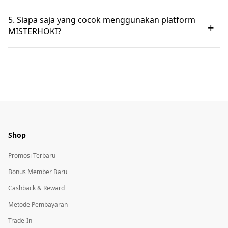
mengembangkan layanan agar tetap relevan, stabil, dan
MISTERHOKI menerapkan sistem keamanan berlapis yang
dapat diandalkan di seluruh wilayah Indonesia pada tahun
5. Siapa saja yang cocok menggunakan platform
mencakup enkripsi data, proteksi akun, dan monitoring
+
2026.
MISTERHOKI?
transaksi secara real-time. Setiap proses dirancang untuk
melindungi informasi pribadi serta memastikan setiap
Platform MISTERHOKI cocok bagi siapa saja yang mencari
aktivitas berjalan secara aman dan terkontrol.
situs game online resmi dan terpercaya di Indonesia. Baik
pengguna baru maupun berpengalaman dapat menikmati
layanan yang stabil, profesional, dan berorientasi pada
kepercayaan jangka panjang sepanjang tahun 2026.
Shop
Promosi Terbaru
Bonus Member Baru
Cashback & Reward
Metode Pembayaran
Trade-In