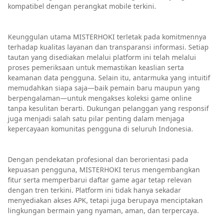
kompatibel dengan perangkat mobile terkini.
Keunggulan utama MISTERHOKI terletak pada komitmennya
terhadap kualitas layanan dan transparansi informasi. Setiap
tautan yang disediakan melalui platform ini telah melalui
proses pemeriksaan untuk memastikan keaslian serta
keamanan data pengguna. Selain itu, antarmuka yang intuitif
memudahkan siapa saja—baik pemain baru maupun yang
berpengalaman—untuk mengakses koleksi game online
tanpa kesulitan berarti. Dukungan pelanggan yang responsif
juga menjadi salah satu pilar penting dalam menjaga
kepercayaan komunitas pengguna di seluruh Indonesia.
Dengan pendekatan profesional dan berorientasi pada
kepuasan pengguna, MISTERHOKI terus mengembangkan
fitur serta memperbarui daftar game agar tetap relevan
dengan tren terkini. Platform ini tidak hanya sekadar
menyediakan akses APK, tetapi juga berupaya menciptakan
lingkungan bermain yang nyaman, aman, dan terpercaya.