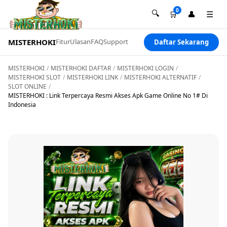
0
🔍
🛒
👤
☰
Fitur
Ulasan
FAQ
Support
MISTERHOKI
Daftar Sekarang
MISTERHOKI
/
MISTERHOKI DAFTAR
/
MISTERHOKI LOGIN
/
MISTERHOKI SLOT
/
MISTERHOKI LINK
/
MISTERHOKI ALTERNATIF
/
SLOT ONLINE
/
MISTERHOKI : Link Terpercaya Resmi Akses Apk Game Online No 1# Di
Indonesia