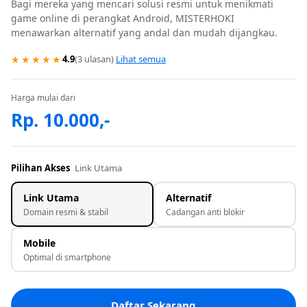
Bagi mereka yang mencari solusi resmi untuk menikmati
game online di perangkat Android, MISTERHOKI
menawarkan alternatif yang andal dan mudah dijangkau.
★★★★★
4.9
(3 ulasan)
Lihat semua
Harga mulai dari
Rp. 10.000,-
Pilihan Akses
Link Utama
Link Utama
Alternatif
Domain resmi & stabil
Cadangan anti blokir
Mobile
Optimal di smartphone
Daftar Sekarang