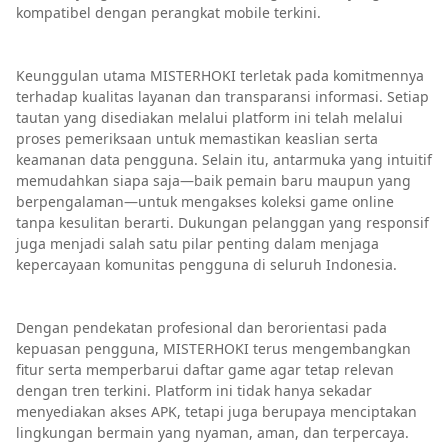
kompatibel dengan perangkat mobile terkini.
Keunggulan utama MISTERHOKI terletak pada komitmennya
terhadap kualitas layanan dan transparansi informasi. Setiap
tautan yang disediakan melalui platform ini telah melalui
proses pemeriksaan untuk memastikan keaslian serta
keamanan data pengguna. Selain itu, antarmuka yang intuitif
memudahkan siapa saja—baik pemain baru maupun yang
berpengalaman—untuk mengakses koleksi game online
tanpa kesulitan berarti. Dukungan pelanggan yang responsif
juga menjadi salah satu pilar penting dalam menjaga
kepercayaan komunitas pengguna di seluruh Indonesia.
Dengan pendekatan profesional dan berorientasi pada
kepuasan pengguna, MISTERHOKI terus mengembangkan
fitur serta memperbarui daftar game agar tetap relevan
dengan tren terkini. Platform ini tidak hanya sekadar
menyediakan akses APK, tetapi juga berupaya menciptakan
lingkungan bermain yang nyaman, aman, dan terpercaya.