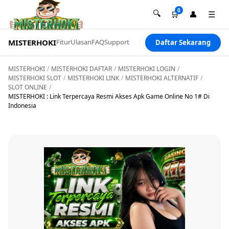
0
🔍
🛒
👤
☰
Fitur
Ulasan
FAQ
Support
MISTERHOKI
Daftar Sekarang
MISTERHOKI
/
MISTERHOKI DAFTAR
/
MISTERHOKI LOGIN
/
MISTERHOKI SLOT
/
MISTERHOKI LINK
/
MISTERHOKI ALTERNATIF
/
SLOT ONLINE
/
MISTERHOKI : Link Terpercaya Resmi Akses Apk Game Online No 1# Di
Indonesia