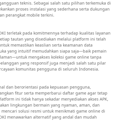
 gangguan teknis. Sebagai salah satu pilihan terkemuka di
ankan proses instalasi yang sederhana serta dukungan
n perangkat mobile terkini.
I terletak pada komitmennya terhadap kualitas layanan
etiap tautan yang disediakan melalui platform ini telah
untuk memastikan keaslian serta keamanan data
muka yang intuitif memudahkan siapa saja—baik pemain
laman—untuk mengakses koleksi game online tanpa
pelanggan yang responsif juga menjadi salah satu pilar
cayaan komunitas pengguna di seluruh Indonesia.
al dan berorientasi pada kepuasan pengguna,
gkan fitur serta memperbarui daftar game agar tetap
Platform ini tidak hanya sekadar menyediakan akses APK,
ptakan lingkungan bermain yang nyaman, aman, dan
 mencari solusi resmi untuk menikmati game online di
OKI menawarkan alternatif yang andal dan mudah