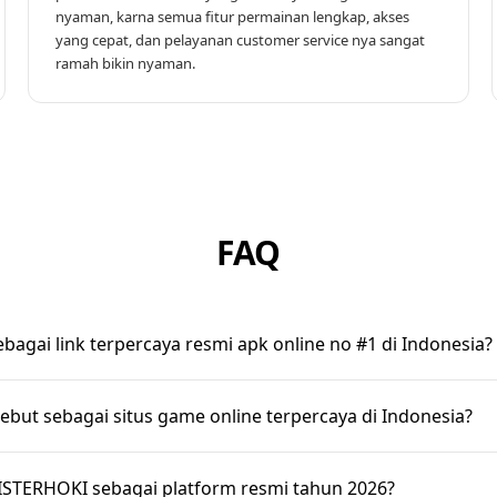
nyaman, karna semua fitur permainan lengkap, akses
yang cepat, dan pelayanan customer service nya sangat
ramah bikin nyaman.
FAQ
bagai link terpercaya resmi apk online no #1 di Indonesia?
lui liensi resmi yang memberikan pengelaman bermain yang opti
but sebagai situs game online terpercaya di Indonesia?
form manapun.
yaan karena menerapkan sistem proteksi data berlapis, proses t
STERHOKI sebagai platform resmi tahun 2026?
esponsif. Komitmen terhadap transparansi dan integritas menjadik