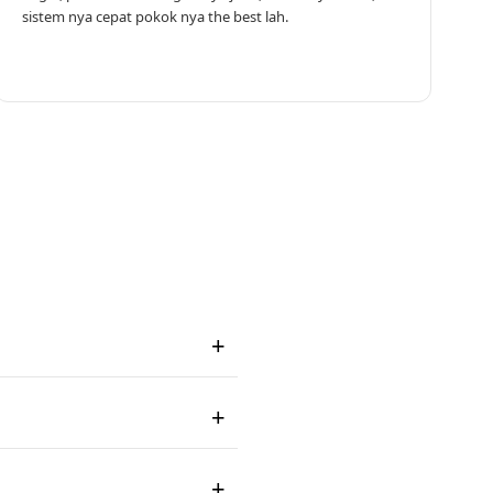
sistem nya cepat pokok nya the best lah.
+
mal, dan sesnasi bermain yang
+
ransaksi yang cepat dan aman,
+
an platform ini pilihan utama