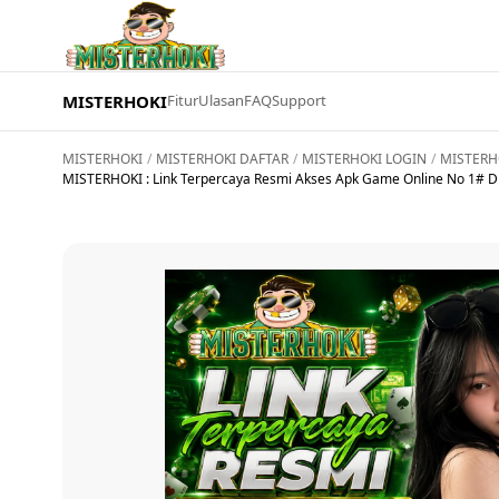
Fitur
Ulasan
FAQ
Support
MISTERHOKI
MISTERHOKI
/
MISTERHOKI DAFTAR
/
MISTERHOKI LOGIN
/
MISTERH
MISTERHOKI : Link Terpercaya Resmi Akses Apk Game Online No 1# Di