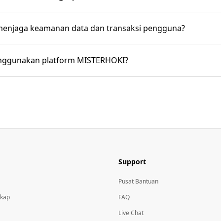
makan keamanan.
terletak pada kombinasi teknologi modern, antarmuka yang mud
enjaga keamanan data dan transaksi pengguna?
ini terus mengembangkan layanan agar tetap relevan, stabil, da
026.
keamanan berlapis yang mencakup enkripsi data, proteksi akun, 
menggunakan platform MISTERHOKI?
 dirancang untuk melindungi informasi pribadi serta memastikan se
 siapa saja yang mencari situs game online resmi dan terpercaya
at menikmati layanan yang stabil, profesional, dan berorientas
Support
Pusat Bantuan
gkap
FAQ
Live Chat