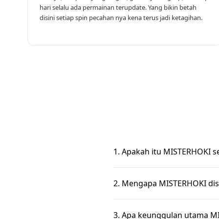
hari selalu ada permainan terupdate. Yang bikin betah
disini setiap spin pecahan nya kena terus jadi ketagihan.
1. Apakah itu MISTERHOKI se
MISTERHOKI sudah di akui mela
2. Mengapa MISTERHOKI dise
lebih menyenangkan dari plat
MISTERHOKI memperoleh keperca
3. Apa keunggulan utama MI
serta layanan pelanggan yang r