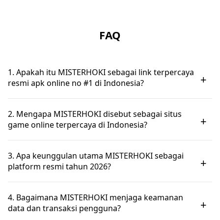
FAQ
1. Apakah itu MISTERHOKI sebagai link terpercaya
+
resmi apk online no #1 di Indonesia?
MISTERHOKI sudah di akui melalui liensi resmi yang
2. Mengapa MISTERHOKI disebut sebagai situs
memberikan pengelaman bermain yang optimal, dan sesnasi
+
game online terpercaya di Indonesia?
bermain yang lebih menyenangkan dari platform manapun.
MISTERHOKI memperoleh kepercayaan karena menerapkan
3. Apa keunggulan utama MISTERHOKI sebagai
sistem proteksi data berlapis, proses transaksi yang cepat
+
platform resmi tahun 2026?
dan aman, serta layanan pelanggan yang responsif.
Komitmen terhadap transparansi dan integritas menjadikan
Keunggulan utama MISTERHOKI terletak pada kombinasi
platform ini pilihan utama bagi pengguna yang
4. Bagaimana MISTERHOKI menjaga keamanan
teknologi modern, antarmuka yang mudah digunakan, dan
+
mengutamakan keamanan.
data dan transaksi pengguna?
fokus pada kenyamanan pengguna. Platform ini terus