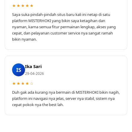
★★★★★
Saya suka pindah-pindah situs baru kali ini netap di satu
platform MISTERHOKI yang bikin saya ketagihan dan
nyaman, karna semua fitur permainan lengkap, akses yang
cepat, dan pelayanan customer service nya sangat ramah
bikin nyaman.
Ika Sari
IS
29-04-2026
★★★★☆
Duh gak ada kurang nya bermain di MISTERHOKI bikin nagih,
platform ini navigasi nya jelas, server nya stabil, sistem nya
cepat pokok nya the best lah.