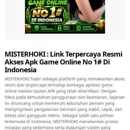
MISTERHOKI : Link Terpercaya Resmi
Akses Apk Game Online No 1# Di
Indonesia
MISTERHOKI hadir sebagai platform yang menawarkan akses
resmi dan terpercaya terhadap berbagai aplikasi game
online melalui tautan APK yang telah diverifikasi. Dengan
fokus pada kemudahan penggunaan dan keamanan, layanan
ini dirancang untuk memenuhi kebutuhan pemain yang
menginginkan pengalaman bermain yang stabil, cepat, dan
bebas dari gangguan teknis. Sebagai salah satu pilihan
terkemuka di Indonesia, MISTERHOKI menekankan proses
instalasi yang sederhana serta dukungan sistem yang