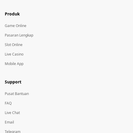
Produk
Game Online
Pasaran Lengkap
Slot Online
Live Casino
Mobile App
Support
Pusat Bantuan
FAQ
Live Chat
Email
Telegram