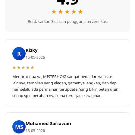
★★★★★
Berdasarkan 3 ulasan pengguna terverifikasi
Rizky
R
15-05-2026
★★★★★
Menurut gua ya, MISTERHOKI sangat beda dari website
lainnya, tampilan yang elegan, gamenya lengkap, dan tiap
hari selalu ada permainan terupdate. Yang bikin betah disini
setiap spin pecahan nya kena terus jadi ketagihan.
Muhamed Sariawan
MS
13-05-2026