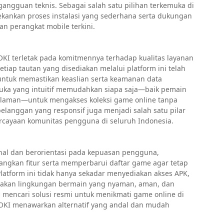
 gangguan teknis. Sebagai salah satu pilihan terkemuka di
ankan proses instalasi yang sederhana serta dukungan
n perangkat mobile terkini.
I terletak pada komitmennya terhadap kualitas layanan
etiap tautan yang disediakan melalui platform ini telah
untuk memastikan keaslian serta keamanan data
muka yang intuitif memudahkan siapa saja—baik pemain
laman—untuk mengakses koleksi game online tanpa
pelanggan yang responsif juga menjadi salah satu pilar
cayaan komunitas pengguna di seluruh Indonesia.
al dan berorientasi pada kepuasan pengguna,
gkan fitur serta memperbarui daftar game agar tetap
Platform ini tidak hanya sekadar menyediakan akses APK,
ptakan lingkungan bermain yang nyaman, aman, dan
 mencari solusi resmi untuk menikmati game online di
OKI menawarkan alternatif yang andal dan mudah