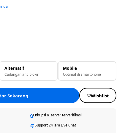
emua
Alternatif
Mobile
Cadangan anti blokir
Optimal di smartphone
tar Sekarang
♡
Wishlist
Enkripsi & server terverifikasi
🔒
Support 24 jam Live Chat
💬