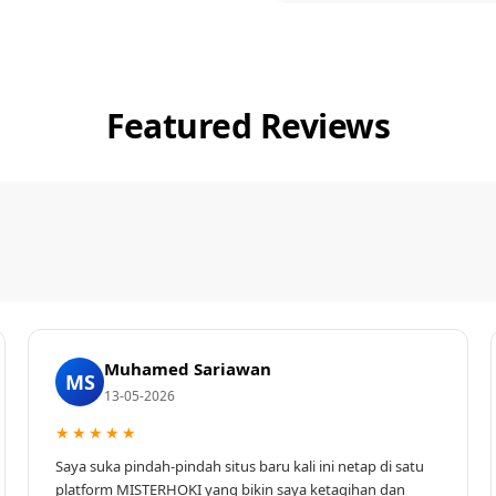
Featured Reviews
Muhamed Sariawan
MS
13-05-2026
★★★★★
Saya suka pindah-pindah situs baru kali ini netap di satu
platform MISTERHOKI yang bikin saya ketagihan dan