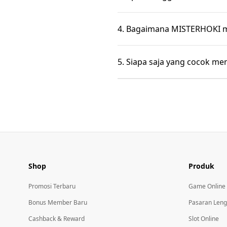
bagi pengguna yang menguta
Keunggulan utama MISTERHOKI 
4. Bagaimana MISTERHOKI m
kenyamanan pengguna. Platform 
wilayah Indonesia pada tahun 2
MISTERHOKI menerapkan sistem 
5. Siapa saja yang cocok 
secara real-time. Setiap proses
aman dan terkontrol.
Platform MISTERHOKI cocok bagi
baru maupun berpengalaman dap
panjang sepanjang tahun 2026.
Shop
Produk
Promosi Terbaru
Game Online
Bonus Member Baru
Pasaran Len
Cashback & Reward
Slot Online