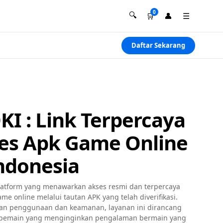
0
🔍
🛒
👤
☰
Daftar Sekarang
I : Link Terpercaya
es Apk Game Online
ndonesia
atform yang menawarkan akses resmi dan terpercaya
me online melalui tautan APK yang telah diverifikasi.
n penggunaan dan keamanan, layanan ini dirancang
pemain yang menginginkan pengalaman bermain yang