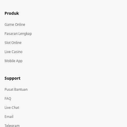
Produk
Game Online
Pasaran Lengkap
Slot Online
Live Casino
Mobile App
Support
Pusat Bantuan
FAQ
Live Chat
Email
Telegram