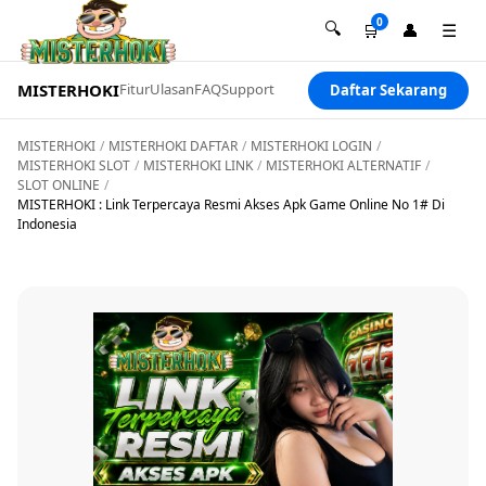
0
🔍
🛒
👤
☰
Fitur
Ulasan
FAQ
Support
MISTERHOKI
Daftar Sekarang
MISTERHOKI
/
MISTERHOKI DAFTAR
/
MISTERHOKI LOGIN
/
MISTERHOKI SLOT
/
MISTERHOKI LINK
/
MISTERHOKI ALTERNATIF
/
SLOT ONLINE
/
MISTERHOKI : Link Terpercaya Resmi Akses Apk Game Online No 1# Di
Indonesia