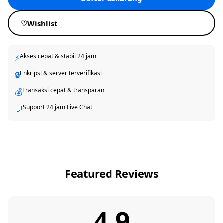
♡
Wishlist
Akses cepat & stabil 24 jam
⚡
Enkripsi & server terverifikasi
🔒
Transaksi cepat & transparan
💰
Support 24 jam Live Chat
💬
Featured Reviews
4.9