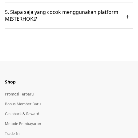
mengembangkan layanan agar tetap relevan, stabil, dan
MISTERHOKI menerapkan sistem keamanan berlapis yang
dapat diandalkan di seluruh wilayah Indonesia pada tahun
5. Siapa saja yang cocok menggunakan platform
mencakup enkripsi data, proteksi akun, dan monitoring
+
2026.
MISTERHOKI?
transaksi secara real-time. Setiap proses dirancang untuk
melindungi informasi pribadi serta memastikan setiap
Platform MISTERHOKI cocok bagi siapa saja yang mencari
aktivitas berjalan secara aman dan terkontrol.
situs game online resmi dan terpercaya di Indonesia. Baik
pengguna baru maupun berpengalaman dapat menikmati
layanan yang stabil, profesional, dan berorientasi pada
kepercayaan jangka panjang sepanjang tahun 2026.
Shop
Promosi Terbaru
Bonus Member Baru
Cashback & Reward
Metode Pembayaran
Trade-In