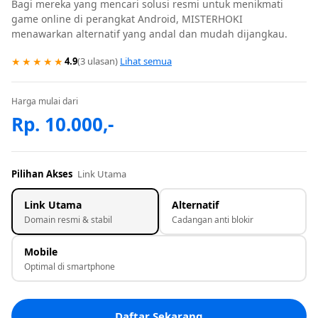
Bagi mereka yang mencari solusi resmi untuk menikmati
game online di perangkat Android, MISTERHOKI
menawarkan alternatif yang andal dan mudah dijangkau.
★★★★★
4.9
(3 ulasan)
Lihat semua
Harga mulai dari
Rp. 10.000,-
Pilihan Akses
Link Utama
Link Utama
Alternatif
Domain resmi & stabil
Cadangan anti blokir
Mobile
Optimal di smartphone
Daftar Sekarang