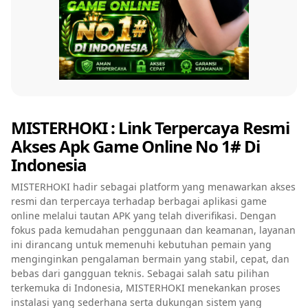
MISTERHOKI : Link Terpercaya Resmi
Akses Apk Game Online No 1# Di
Indonesia
MISTERHOKI hadir sebagai platform yang menawarkan akses
resmi dan terpercaya terhadap berbagai aplikasi game
online melalui tautan APK yang telah diverifikasi. Dengan
fokus pada kemudahan penggunaan dan keamanan, layanan
ini dirancang untuk memenuhi kebutuhan pemain yang
menginginkan pengalaman bermain yang stabil, cepat, dan
bebas dari gangguan teknis. Sebagai salah satu pilihan
terkemuka di Indonesia, MISTERHOKI menekankan proses
instalasi yang sederhana serta dukungan sistem yang