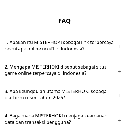
FAQ
1. Apakah itu MISTERHOKI sebagai link terpercaya
+
resmi apk online no #1 di Indonesia?
MISTERHOKI sudah di akui melalui liensi resmi yang
2. Mengapa MISTERHOKI disebut sebagai situs
memberikan pengelaman bermain yang optimal, dan sesnasi
+
game online terpercaya di Indonesia?
bermain yang lebih menyenangkan dari platform manapun.
MISTERHOKI memperoleh kepercayaan karena menerapkan
3. Apa keunggulan utama MISTERHOKI sebagai
sistem proteksi data berlapis, proses transaksi yang cepat
+
platform resmi tahun 2026?
dan aman, serta layanan pelanggan yang responsif.
Komitmen terhadap transparansi dan integritas menjadikan
Keunggulan utama MISTERHOKI terletak pada kombinasi
platform ini pilihan utama bagi pengguna yang
4. Bagaimana MISTERHOKI menjaga keamanan
teknologi modern, antarmuka yang mudah digunakan, dan
+
mengutamakan keamanan.
data dan transaksi pengguna?
fokus pada kenyamanan pengguna. Platform ini terus