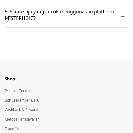
mengembangkan layanan agar tetap relevan, stabil, dan
MISTERHOKI menerapkan sistem keamanan berlapis yang
dapat diandalkan di seluruh wilayah Indonesia pada tahun
5. Siapa saja yang cocok menggunakan platform
mencakup enkripsi data, proteksi akun, dan monitoring
+
2026.
MISTERHOKI?
transaksi secara real-time. Setiap proses dirancang untuk
melindungi informasi pribadi serta memastikan setiap
Platform MISTERHOKI cocok bagi siapa saja yang mencari
aktivitas berjalan secara aman dan terkontrol.
situs game online resmi dan terpercaya di Indonesia. Baik
pengguna baru maupun berpengalaman dapat menikmati
layanan yang stabil, profesional, dan berorientasi pada
kepercayaan jangka panjang sepanjang tahun 2026.
Shop
Promosi Terbaru
Bonus Member Baru
Cashback & Reward
Metode Pembayaran
Trade-In