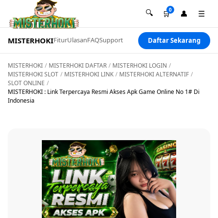
0
🔍
🛒
👤
☰
Fitur
Ulasan
FAQ
Support
MISTERHOKI
Daftar Sekarang
MISTERHOKI
/
MISTERHOKI DAFTAR
/
MISTERHOKI LOGIN
/
MISTERHOKI SLOT
/
MISTERHOKI LINK
/
MISTERHOKI ALTERNATIF
/
SLOT ONLINE
/
MISTERHOKI : Link Terpercaya Resmi Akses Apk Game Online No 1# Di
Indonesia