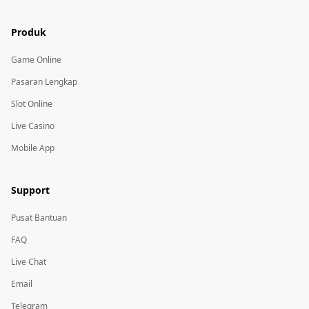
Produk
Game Online
Pasaran Lengkap
Slot Online
Live Casino
Mobile App
Support
Pusat Bantuan
FAQ
Live Chat
Email
Telegram