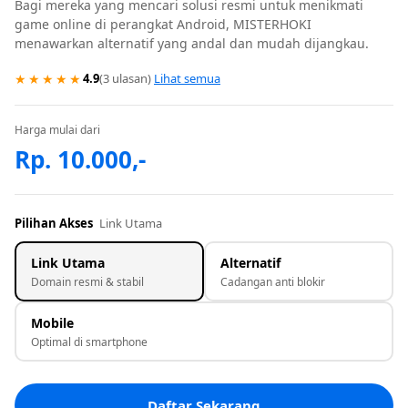
Bagi mereka yang mencari solusi resmi untuk menikmati
game online di perangkat Android, MISTERHOKI
menawarkan alternatif yang andal dan mudah dijangkau.
★★★★★
4.9
(3 ulasan)
Lihat semua
Harga mulai dari
Rp. 10.000,-
Pilihan Akses
Link Utama
Link Utama
Alternatif
Domain resmi & stabil
Cadangan anti blokir
Mobile
Optimal di smartphone
Daftar Sekarang