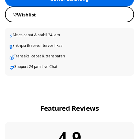
♡
Wishlist
Akses cepat & stabil 24 jam
⚡
Enkripsi & server terverifikasi
🔒
Transaksi cepat & transparan
💰
Support 24 jam Live Chat
💬
Featured Reviews
4.9