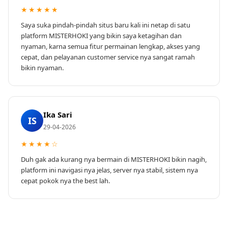
★★★★★
Saya suka pindah-pindah situs baru kali ini netap di satu
platform MISTERHOKI yang bikin saya ketagihan dan
nyaman, karna semua fitur permainan lengkap, akses yang
cepat, dan pelayanan customer service nya sangat ramah
bikin nyaman.
Ika Sari
IS
29-04-2026
★★★★☆
Duh gak ada kurang nya bermain di MISTERHOKI bikin nagih,
platform ini navigasi nya jelas, server nya stabil, sistem nya
cepat pokok nya the best lah.