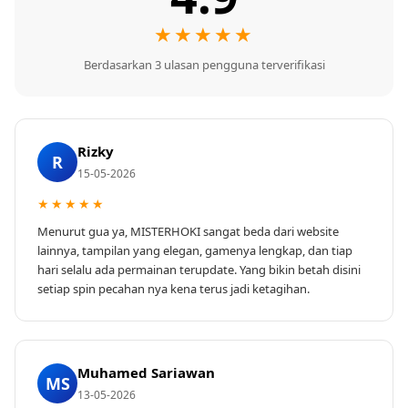
★★★★★
Berdasarkan 3 ulasan pengguna terverifikasi
Rizky
R
15-05-2026
★★★★★
Menurut gua ya, MISTERHOKI sangat beda dari website
lainnya, tampilan yang elegan, gamenya lengkap, dan tiap
hari selalu ada permainan terupdate. Yang bikin betah disini
setiap spin pecahan nya kena terus jadi ketagihan.
Muhamed Sariawan
MS
13-05-2026