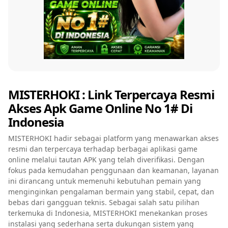
MISTERHOKI : Link Terpercaya Resmi
Akses Apk Game Online No 1# Di
Indonesia
MISTERHOKI hadir sebagai platform yang menawarkan akses
resmi dan terpercaya terhadap berbagai aplikasi game
online melalui tautan APK yang telah diverifikasi. Dengan
fokus pada kemudahan penggunaan dan keamanan, layanan
ini dirancang untuk memenuhi kebutuhan pemain yang
menginginkan pengalaman bermain yang stabil, cepat, dan
bebas dari gangguan teknis. Sebagai salah satu pilihan
terkemuka di Indonesia, MISTERHOKI menekankan proses
instalasi yang sederhana serta dukungan sistem yang