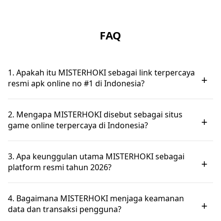
FAQ
1. Apakah itu MISTERHOKI sebagai link terpercaya
+
resmi apk online no #1 di Indonesia?
MISTERHOKI sudah di akui melalui liensi resmi yang
2. Mengapa MISTERHOKI disebut sebagai situs
memberikan pengelaman bermain yang optimal, dan sesnasi
+
game online terpercaya di Indonesia?
bermain yang lebih menyenangkan dari platform manapun.
MISTERHOKI memperoleh kepercayaan karena menerapkan
3. Apa keunggulan utama MISTERHOKI sebagai
sistem proteksi data berlapis, proses transaksi yang cepat
+
platform resmi tahun 2026?
dan aman, serta layanan pelanggan yang responsif.
Komitmen terhadap transparansi dan integritas menjadikan
Keunggulan utama MISTERHOKI terletak pada kombinasi
platform ini pilihan utama bagi pengguna yang
4. Bagaimana MISTERHOKI menjaga keamanan
teknologi modern, antarmuka yang mudah digunakan, dan
+
mengutamakan keamanan.
data dan transaksi pengguna?
fokus pada kenyamanan pengguna. Platform ini terus