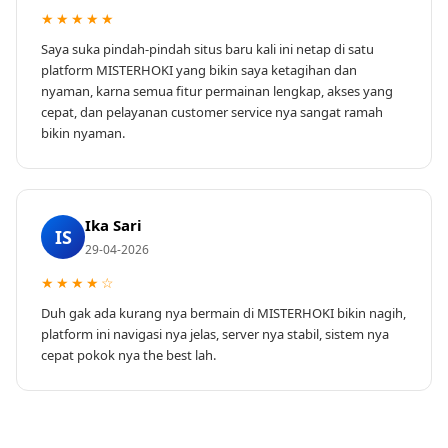
★★★★★
Saya suka pindah-pindah situs baru kali ini netap di satu
platform MISTERHOKI yang bikin saya ketagihan dan
nyaman, karna semua fitur permainan lengkap, akses yang
cepat, dan pelayanan customer service nya sangat ramah
bikin nyaman.
Ika Sari
IS
29-04-2026
★★★★☆
Duh gak ada kurang nya bermain di MISTERHOKI bikin nagih,
platform ini navigasi nya jelas, server nya stabil, sistem nya
cepat pokok nya the best lah.