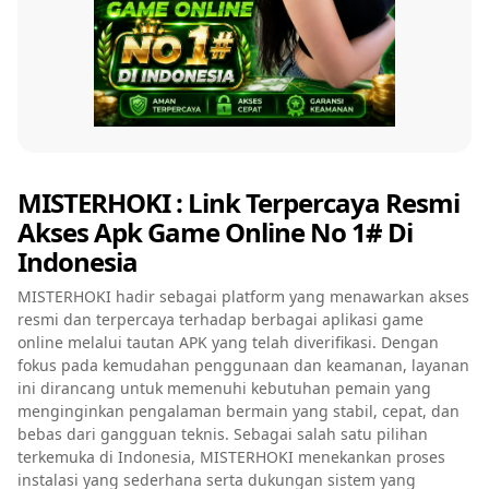
MISTERHOKI : Link Terpercaya Resmi
Akses Apk Game Online No 1# Di
Indonesia
MISTERHOKI hadir sebagai platform yang menawarkan akses
resmi dan terpercaya terhadap berbagai aplikasi game
online melalui tautan APK yang telah diverifikasi. Dengan
fokus pada kemudahan penggunaan dan keamanan, layanan
ini dirancang untuk memenuhi kebutuhan pemain yang
menginginkan pengalaman bermain yang stabil, cepat, dan
bebas dari gangguan teknis. Sebagai salah satu pilihan
terkemuka di Indonesia, MISTERHOKI menekankan proses
instalasi yang sederhana serta dukungan sistem yang